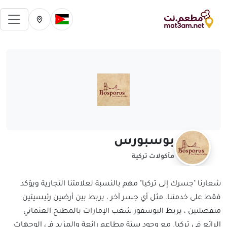
فتح 
تغيير الدولة الحالية
تغيير المدينة ال
بوسبورس
مأكولات تركية
شعارنا "جسرك إلى تركيا" مهم بالنسبة لعلامتنا التجارية ويؤكد
فقط على خدمتنا. مثل أي جسر آخر ، يربط بين أرضين رئيسيتين
منفصلتين ، يربط البوسفور شعب الإمارات بالمطبخ العثماني
الرائع في تركيا. مع وجود ستة مطاعم رائعة والمزيد في الوجهات