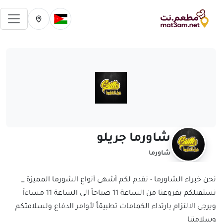
فتح 
تغيير الدولة الحالية
تغيير المدينة ال
شاورما جريلو
شاورما
نحن خبراء الشاورما - نقدم لكم أشهى أنواع الشورما المميزة _
نستقبلكم بفروعنا من الساعة 11 صباحاً الى الساعة 11 مساءاً
‏‎ويرجى الالتزام بارتداء الكمامات تطبيقاً لأوامر الدفاع ولسلامتكم
وسلامتنا ‏