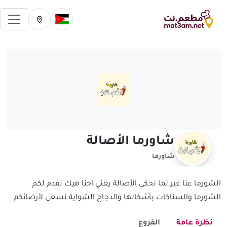
فتح 
تغيير الدولة الحالية
تغيير المدينة ال
شاورما الأصالة
شاورما
الشورما عنا غير لما نحكي الأصالة يعني احنا هيك نقدم لكم
الشورما والسناكات بأشكالها والدجاح الشواية نسعى لأرضائكم
نظرة عامة
الفروع