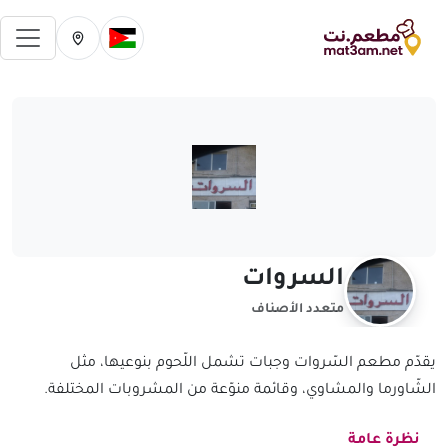
فتح 
تغيير الدولة الحالية
تغيير المدينة ال
السروات
متعدد الأصناف
يقدّم مطعم السّروات وجبات تشمل اللّحوم بنوعيها، مثل
الشّاورما والمشاوي، وقائمة منوّعة من المشروبات المختلفة.
نظرة عامة