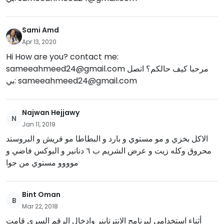
Sami Amd
Apr 13, 2020
Hi How are you? contact me:
sameeahmeed24@gmail.com
مرحبا كيف حالكم؟ اتصل
بي:
sameeahmeed24@gmail.com
Najwan Hejjawy
N
Jan 11, 2019
الاكل بخزي و مو مستوي و بارد و البطاطا مو فريش و البروستد
محروق وكله زيت و عرض الشريم ب ٦ دنانير و البوكس فاضي و
موووو مستوي من جوا
Bint Oman
B
Mar 22, 2018
أثناء استخدامي لبرنامج الانترتاينر وادخال الرقم السري قامت