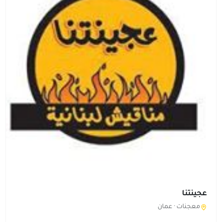
عجينتنا
معجنات ·
عمان