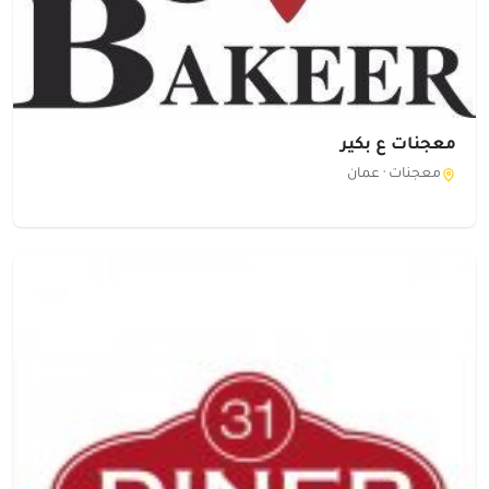
معجنات ع بكير
معجنات ·
عمان