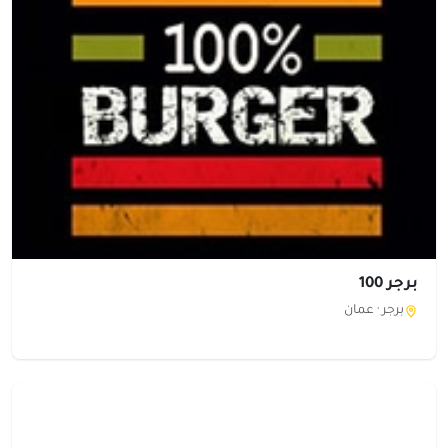
برجر 100
برجر ·
عمان