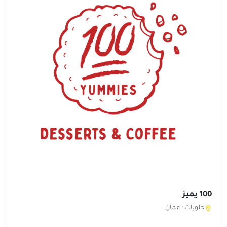
100 يميز
حلويات ·
عمان