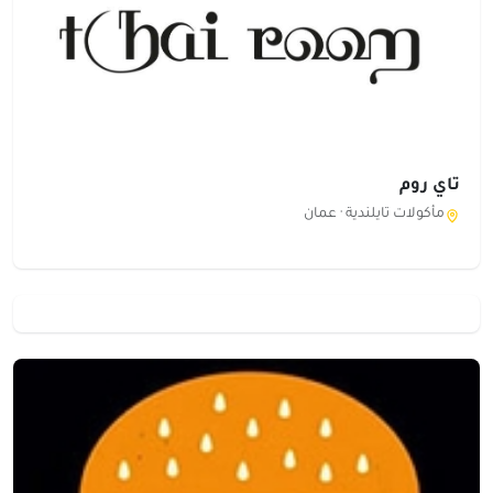
تاي روم
مأكولات تايلندية ·
عمان