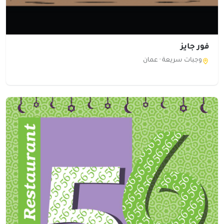
فور جايز
وجبات سريعة ·
عمان