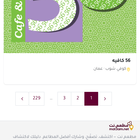
56 كافيه
كوفي شوب ·
عمان
229
…
3
2
1
مطعم.نت — اكتشف، تصفّح، وشارك أفضل المطاعم. دليلك لاكتشاف