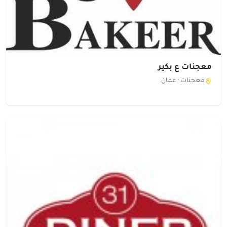
معجنات ع بكير
معجنات ·
عمان