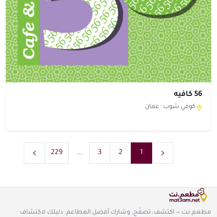
56 كافيه
كوفي شوب ·
عمان
229
…
3
2
1
مطعم.نت — اكتشف، تصفّح، وشارك أفضل المطاعم. دليلك لاكتشاف