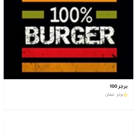
برجر 100
برجر ·
عمان