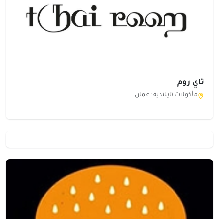
تاي روم
مأكولات تايلندية ·
عمان