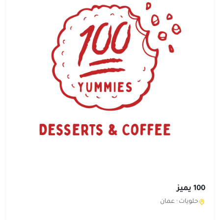
100 يميز
حلويات ·
عمان