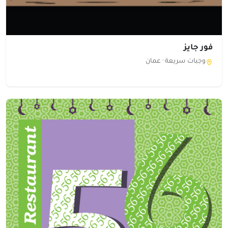
فور جايز
وجبات سريعة ·
عمان