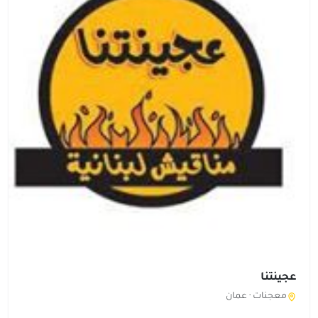
عجينتنا
معجنات ·
عمان