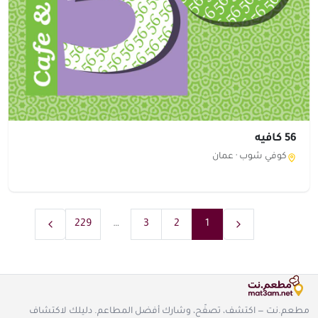
56 كافيه
كوفي شوب ·
عمان
229
…
3
2
1
مطعم.نت — اكتشف، تصفّح، وشارك أفضل المطاعم. دليلك لاكتشاف