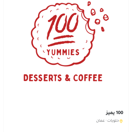
100 يميز
حلويات ·
عمان