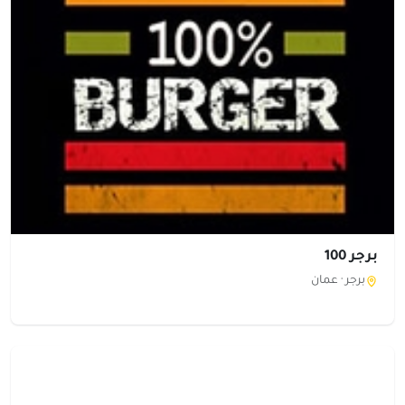
برجر 100
برجر ·
عمان