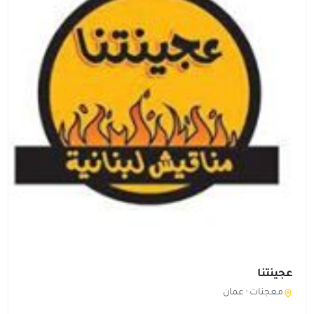
عجينتنا
معجنات ·
عمان