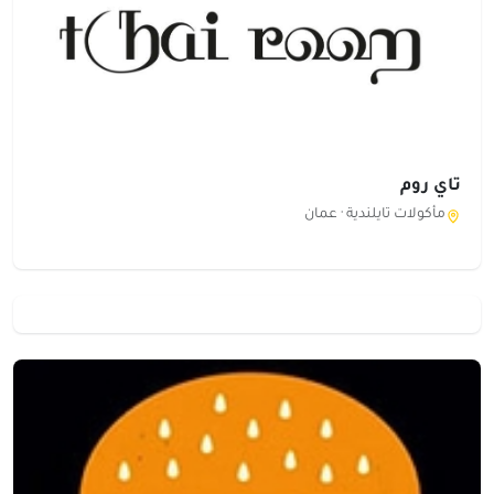
تاي روم
مأكولات تايلندية ·
عمان