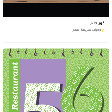
فور جايز
وجبات سريعة ·
عمان