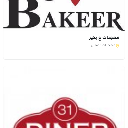
معجنات ع بكير
معجنات ·
عمان