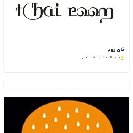
تاي روم
مأكولات تايلندية ·
عمان