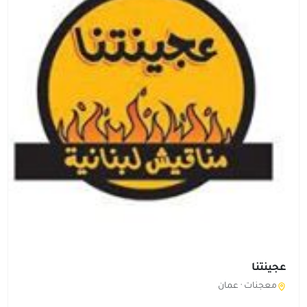
عجينتنا
معجنات ·
عمان