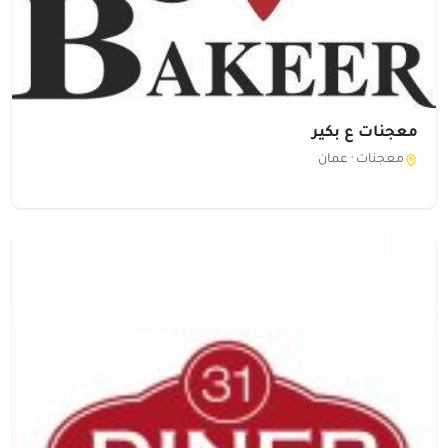
معجنات ع بكير
معجنات ·
عمان