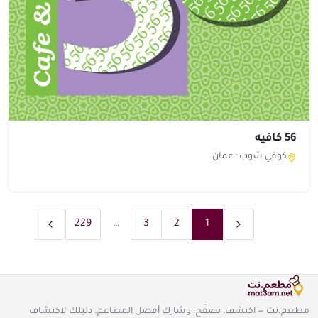
56 كافيه
كوفي شوب ·
عمان
229
…
3
2
1
مطعم.نت — اكتشف، تصفّح، وشارك أفضل المطاعم. دليلك لاكتشاف