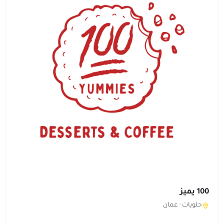
100 يميز
حلويات ·
عمان