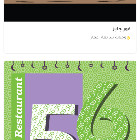
فور جايز
وجبات سريعة ·
عمان