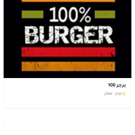
برجر 100
برجر ·
عمان