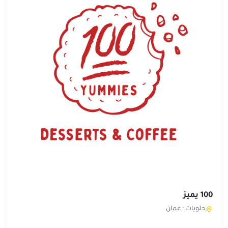
100 يميز
حلويات ·
عمان