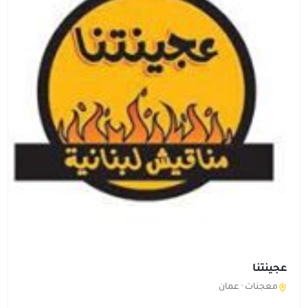
عجينتنا
معجنات ·
عمان