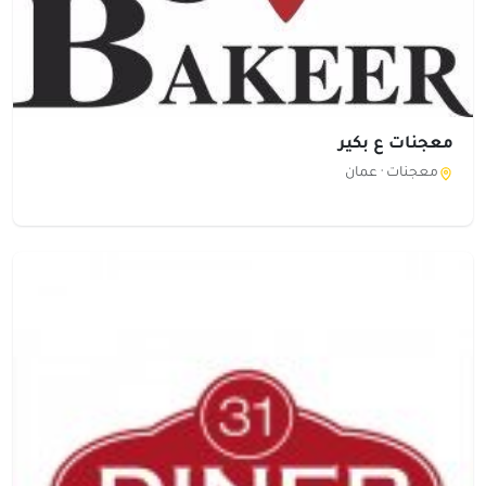
معجنات ع بكير
معجنات ·
عمان