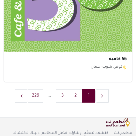
56 كافيه
كوفي شوب ·
عمان
229
…
3
2
1
مطعم.نت — اكتشف، تصفّح، وشارك أفضل المطاعم. دليلك لاكتشاف