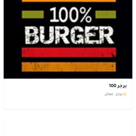
برجر 100
برجر ·
عمان