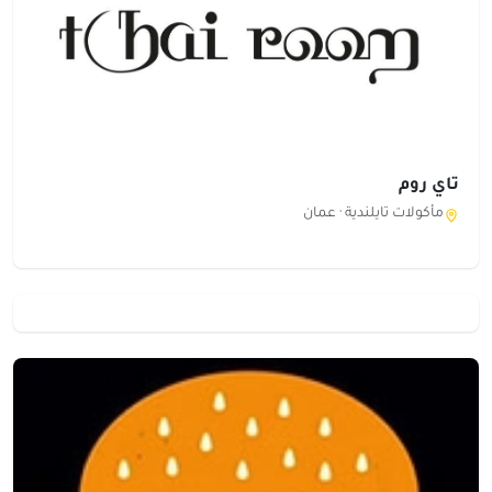
تاي روم
مأكولات تايلندية ·
عمان