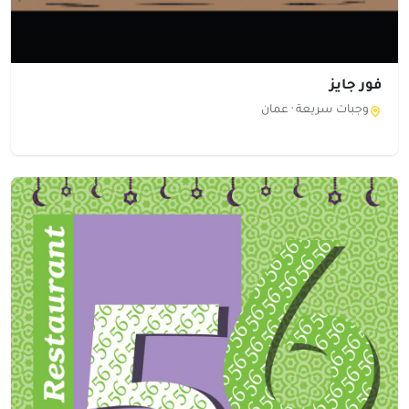
فور جايز
وجبات سريعة ·
عمان