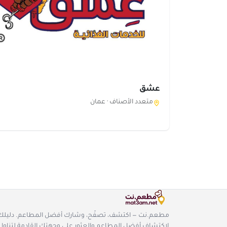
عشق
متعدد الأصناف ·
عمان
مطعم.نت — اكتشف، تصفّح، وشارك أفضل المطاعم. دليلك
لاكتشاف أفضل المطاعم والعثور على وجهتك القادمة لتناول