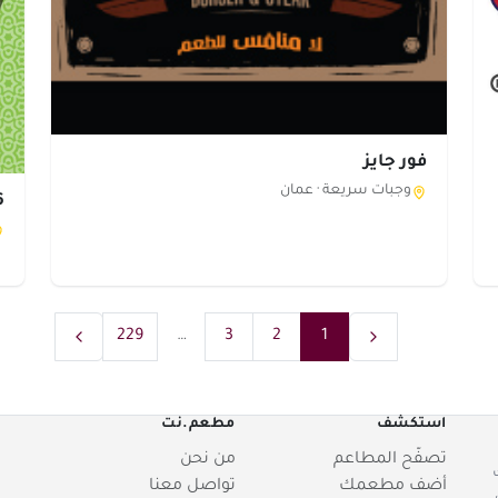
فور جايز
وجبات سريعة ·
عمان
56 
229
…
3
2
1
استكشف
مطعم.نت
تصفّح المطاعم
من نحن
أضف مطعمك
تواصل معنا