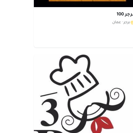
جر 100
برجر ·
عمان