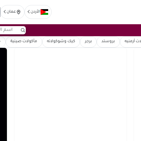
الأردن
عمان
ت أرمنيه
بروستد
برجر
كيك وشوكولاته
مأكولات صينية
ك