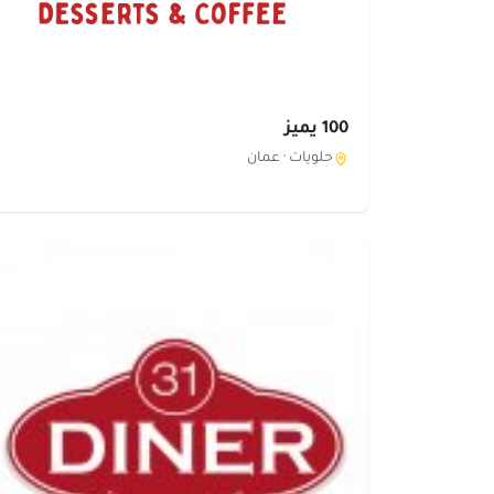
100 يميز
حلويات ·
عمان