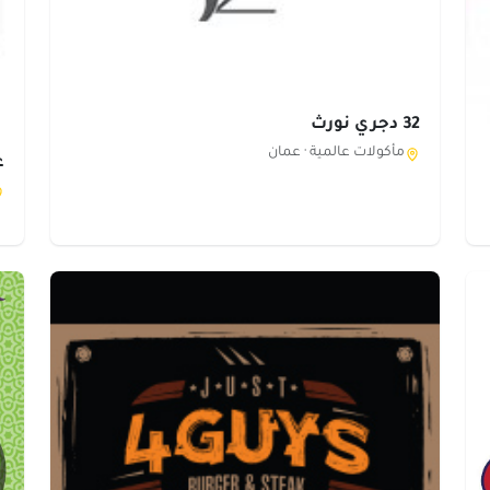
32 دجري نورث
مأكولات عالمية ·
عمان
ع