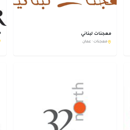
م
معجنات لبناني
معجنات ·
عمان