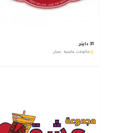
31 داينر
مأكولات عالمية ·
عمان