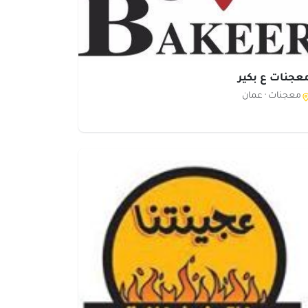
عجنات ع بكير
معجنات ·
عمان