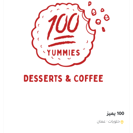
100 يميز
حلويات ·
عمان