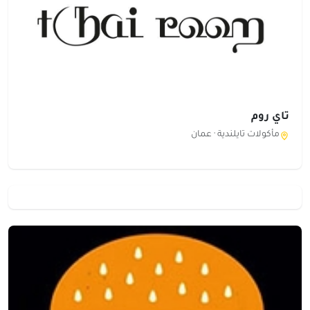
تاي روم
مأكولات تايلندية ·
عمان