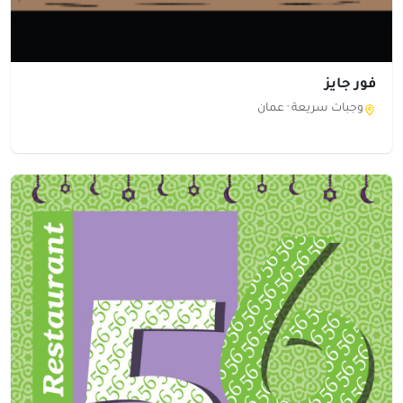
فور جايز
وجبات سريعة ·
عمان