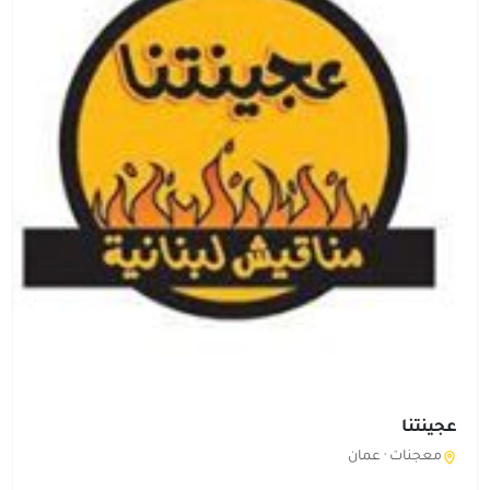
عجينتنا
معجنات ·
عمان