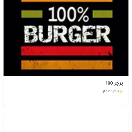
برجر 100
برجر ·
عمان