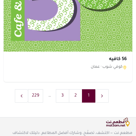
56 كافيه
كوفي شوب ·
عمان
229
…
3
2
1
مطعم.نت — اكتشف، تصفّح، وشارك أفضل المطاعم. دليلك لاكتشاف