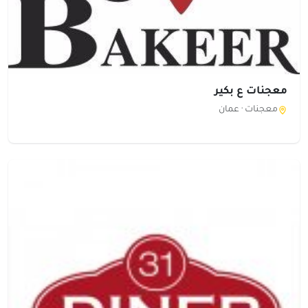
معجنات ع بكير
معجنات ·
عمان