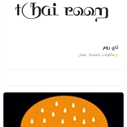
تاي روم
مأكولات تايلندية ·
عمان