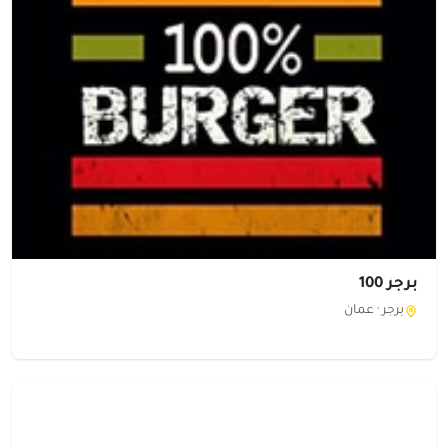
برجر 100
برجر ·
عمان