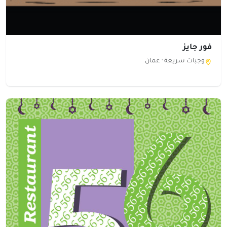
فور جايز
وجبات سريعة ·
عمان