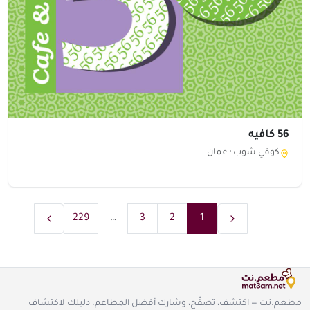
56 كافيه
كوفي شوب ·
عمان
229
…
3
2
1
مطعم.نت — اكتشف، تصفّح، وشارك أفضل المطاعم. دليلك لاكتشاف