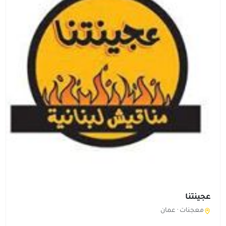
عجينتنا
معجنات ·
عمان