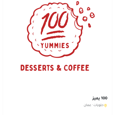
100 يميز
حلويات ·
عمان