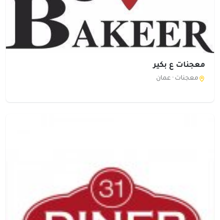
معجنات ع بكير
معجنات ·
عمان