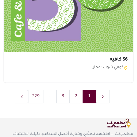
56 كافيه
كوفي شوب ·
عمان
229
…
3
2
1
مطعم.نت — اكتشف، تصفّح، وشارك أفضل المطاعم. دليلك لاكتشاف