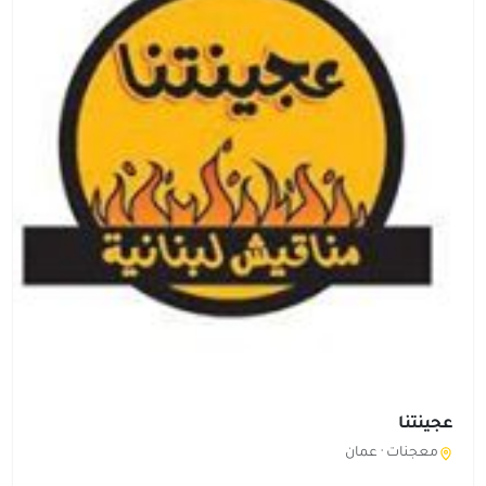
عجينتنا
معجنات ·
عمان