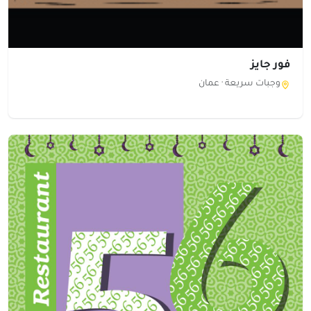
فور جايز
وجبات سريعة ·
عمان