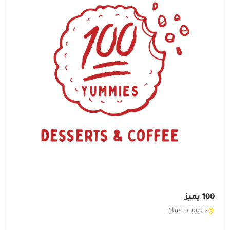
100 يميز
حلويات ·
عمان