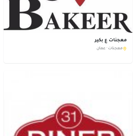
معجنات ع بكير
معجنات ·
عمان