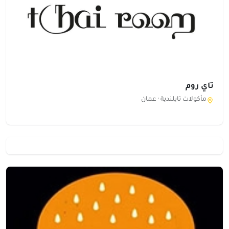
تاي روم
مأكولات تايلندية ·
عمان