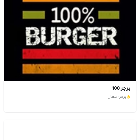
برجر 100
برجر ·
عمان