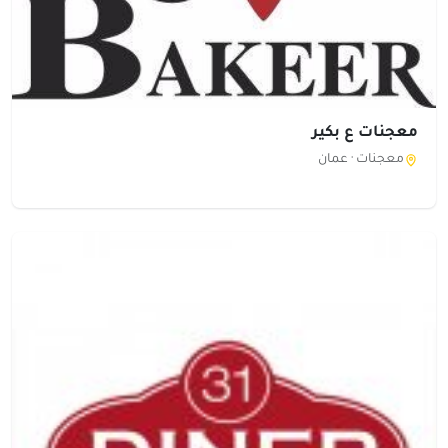
معجنات ع بكير
معجنات ·
عمان