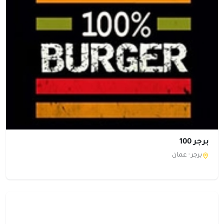
برجر 100
برجر ·
عمان