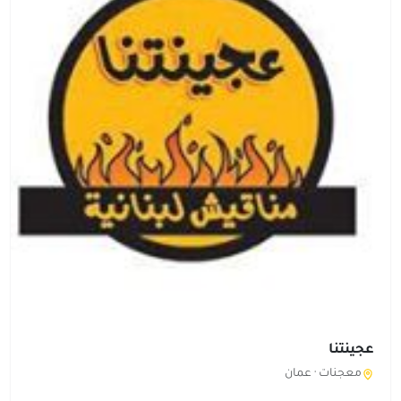
عجينتنا
معجنات ·
عمان