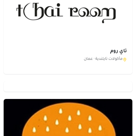
تاي روم
مأكولات تايلندية ·
عمان