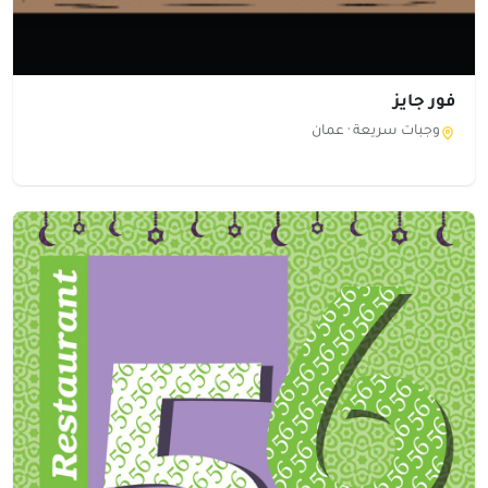
فور جايز
وجبات سريعة ·
عمان