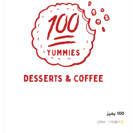
100 يميز
حلويات ·
عمان