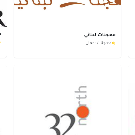
م
معجنات لبناني
معجنات ·
عمان