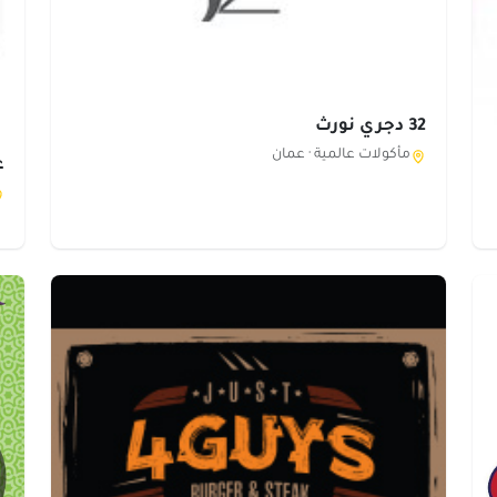
32 دجري نورث
مأكولات عالمية ·
عمان
ع