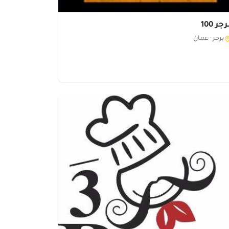
جر 100
برجر ·
عمان