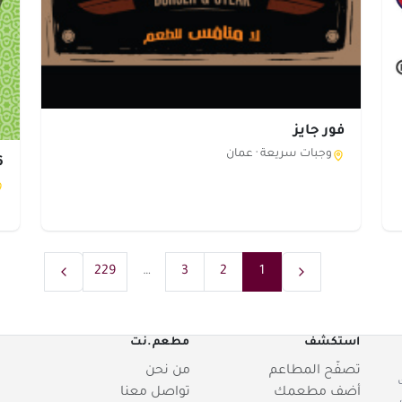
فور جايز
وجبات سريعة ·
عمان
56 
229
…
3
2
1
استكشف
مطعم.نت
تصفّح المطاعم
من نحن
أضف مطعمك
تواصل معنا