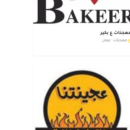
عجنات ع بكير
معجنات ·
عمان