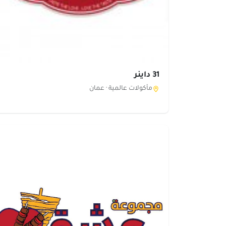
31 داينر
مأكولات عالمية ·
عمان