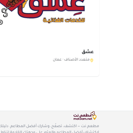
عشق
متعدد الأصناف ·
عمان
مطعم.نت — اكتشف، تصفّح، وشارك أفضل المطاعم. دليلك
لاكتشاف أفضل المطاعم والعثور على وجهتك القادمة لتناول