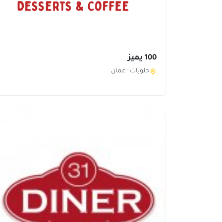
100 يميز
حلويات ·
عمان