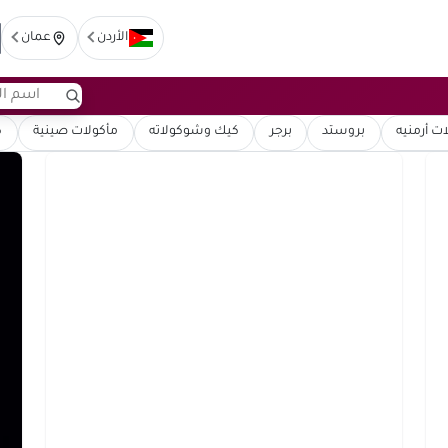
الأردن
عمان
ت أرمنيه
بروستد
برجر
كيك وشوكولاته
مأكولات صينية
ك