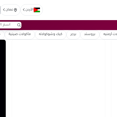
الأردن
عمان
ت أرمنيه
بروستد
برجر
كيك وشوكولاته
مأكولات صينية
ك