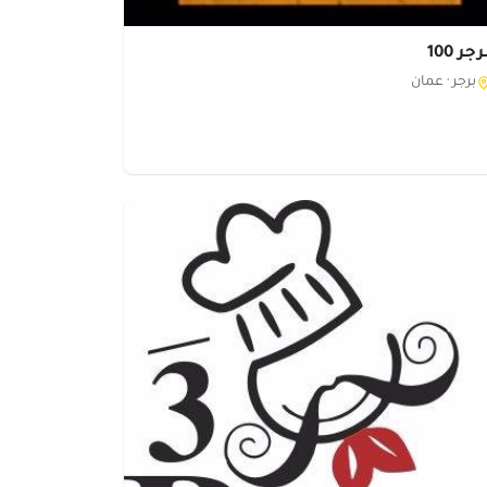
جر 100
برجر ·
عمان