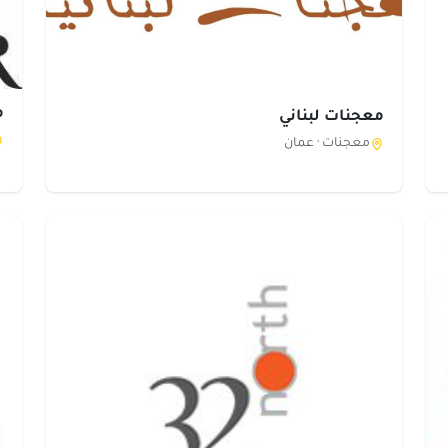
م
معجنات لبناني
معجنات ·
عمان