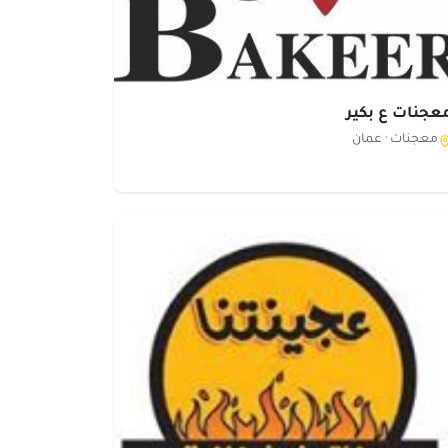
عجنات ع بكير
معجنات ·
عمان