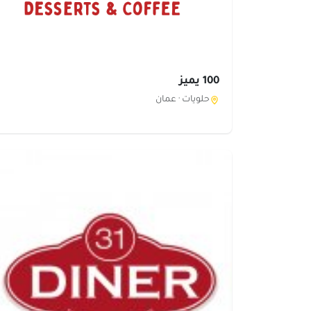
100 يميز
حلويات ·
عمان