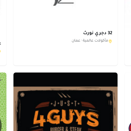
32 دجري نورث
مأكولات عالمية ·
عمان
ع