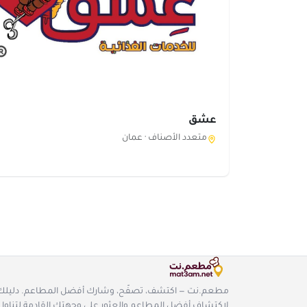
عشق
متعدد الأصناف ·
عمان
مطعم.نت — اكتشف، تصفّح، وشارك أفضل المطاعم. دليلك
لاكتشاف أفضل المطاعم والعثور على وجهتك القادمة لتناول