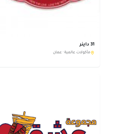
31 داينر
مأكولات عالمية ·
عمان