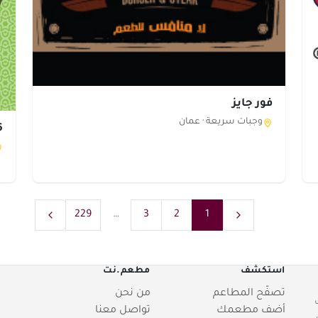
فور جايز
وجبات سريعة ·
عمان
56 
229
…
3
2
1
استكشف
مطعم.نت
تصفّح المطاعم
من نحن
أضف مطعمك
تواصل معنا