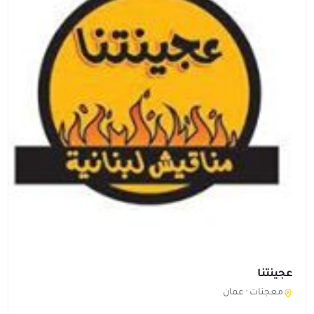
عجينتنا
معجنات ·
عمان