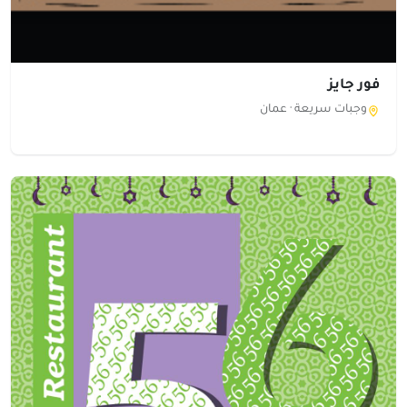
فور جايز
وجبات سريعة ·
عمان