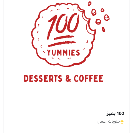
100 يميز
حلويات ·
عمان