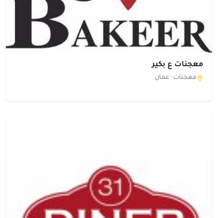
معجنات ع بكير
معجنات ·
عمان