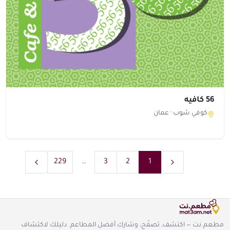
56 كافيه
كوفي شوب ·
عمان
229
…
3
2
1
مطعم.نت — اكتشف، تصفّح، وشارك أفضل المطاعم. دليلك لاكتشاف