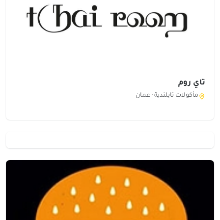
تاي روم
مأكولات تايلندية ·
عمان