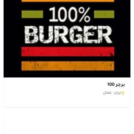
برجر 100
برجر ·
عمان