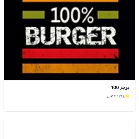
برجر 100
برجر ·
عمان