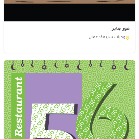
فور جايز
وجبات سريعة ·
عمان