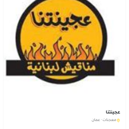
عجينتنا
معجنات ·
عمان