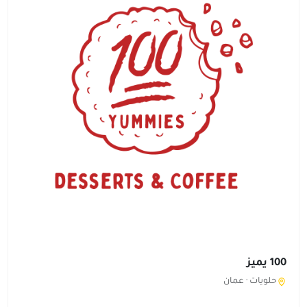
100 يميز
حلويات ·
عمان