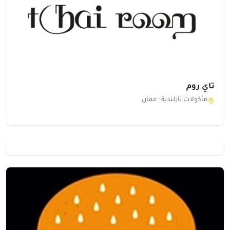
تاي روم
مأكولات تايلندية ·
عمان