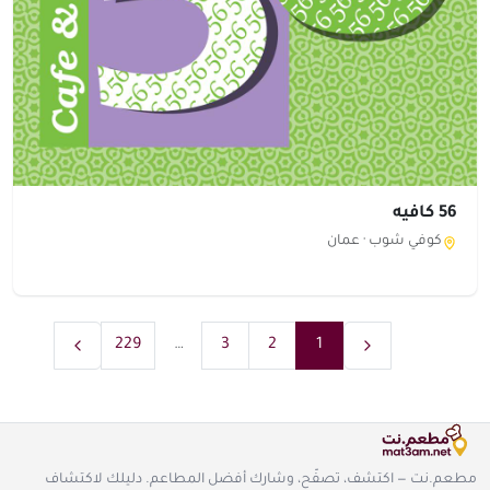
56 كافيه
كوفي شوب ·
عمان
229
…
3
2
1
مطعم.نت — اكتشف، تصفّح، وشارك أفضل المطاعم. دليلك لاكتشاف