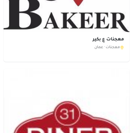
معجنات ع بكير
معجنات ·
عمان