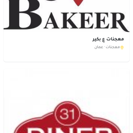
معجنات ع بكير
معجنات ·
عمان