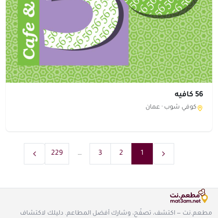
56 كافيه
كوفي شوب ·
عمان
229
…
3
2
1
مطعم.نت — اكتشف، تصفّح، وشارك أفضل المطاعم. دليلك لاكتشاف