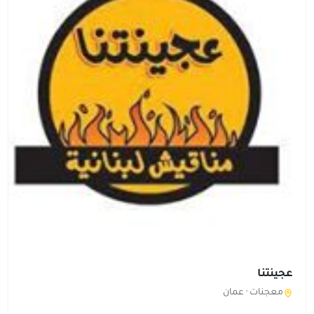
عجينتنا
معجنات ·
عمان