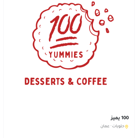
100 يميز
حلويات ·
عمان