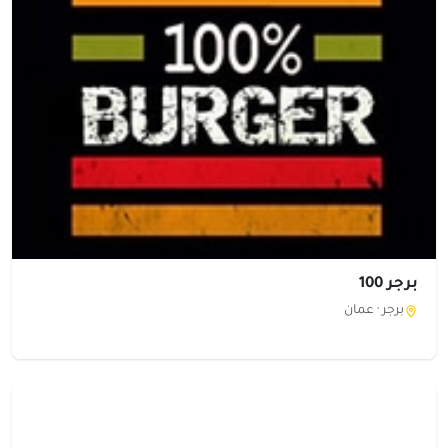
برجر 100
برجر ·
عمان