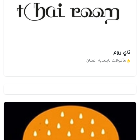
تاي روم
مأكولات تايلندية ·
عمان