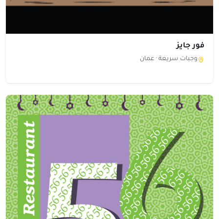
فور جايز
وجبات سريعة ·
عمان