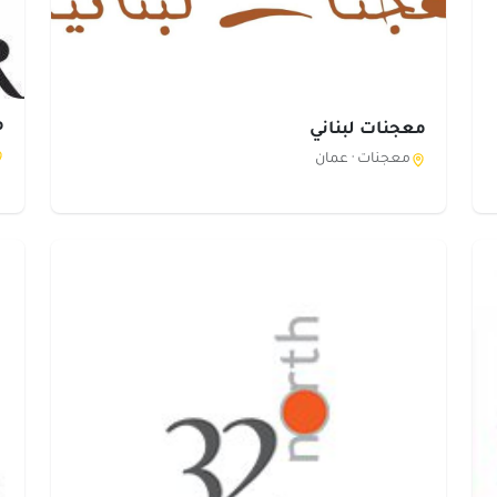
م
معجنات لبناني
معجنات ·
عمان