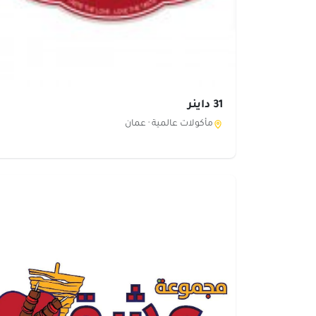
31 داينر
مأكولات عالمية ·
عمان