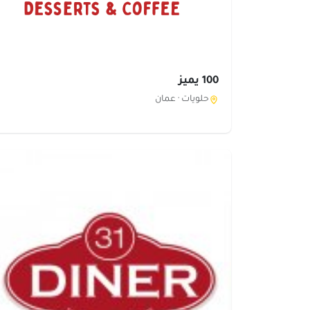
100 يميز
حلويات ·
عمان