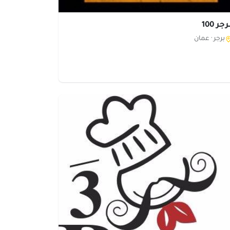
جر 100
برجر ·
عمان