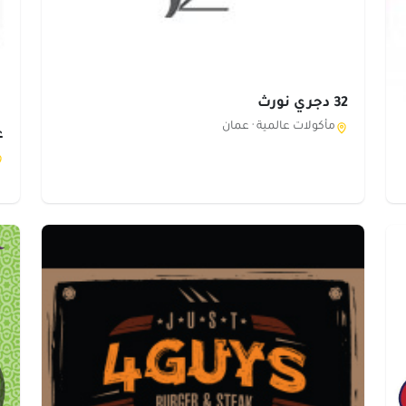
32 دجري نورث
مأكولات عالمية ·
عمان
ع