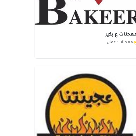
عجنات ع بكير
معجنات ·
عمان