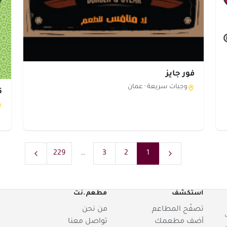
فور جايز
وجبات سريعة ·
عمان
56 
229
…
3
2
1
استكشف
مطعم.نت
تصفّح المطاعم
من نحن
أضف مطعمك
تواصل معنا