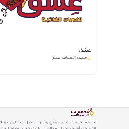
عشق
متعدد الأصناف ·
عمان
مطعم.نت — اكتشف، تصفّح، وشارك أفضل المطاعم. دليلك
لاكتشاف أفضل المطاعم والعثور على وجهتك القادمة لتناول