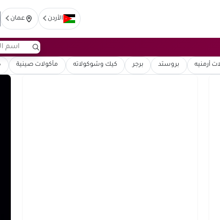
الأردن
عمان
ت أرمنيه
بروستد
برجر
كيك وشوكولاته
مأكولات صينية
ك