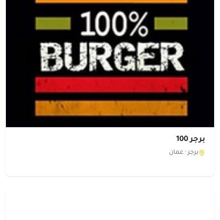
برجر 100
برجر ·
عمان