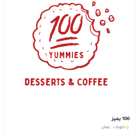
100 يميز
حلويات ·
عمان