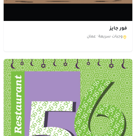
فور جايز
وجبات سريعة ·
عمان