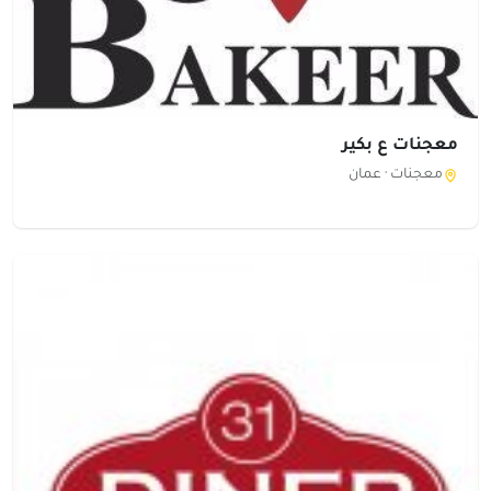
معجنات ع بكير
معجنات ·
عمان