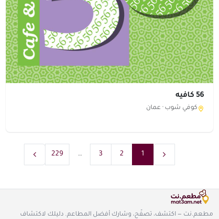
56 كافيه
كوفي شوب ·
عمان
229
…
3
2
1
مطعم.نت — اكتشف، تصفّح، وشارك أفضل المطاعم. دليلك لاكتشاف