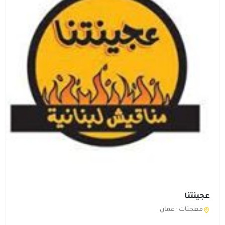
عجينتنا
معجنات ·
عمان