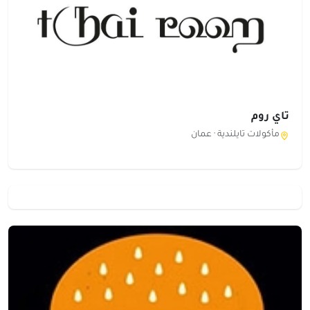
تاي روم
مأكولات تايلندية ·
عمان