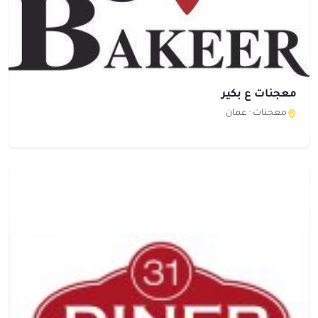
معجنات ع بكير
معجنات ·
عمان