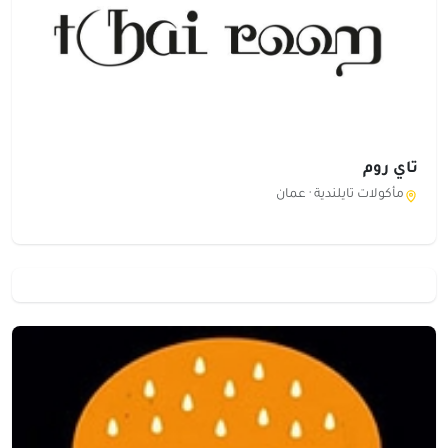
تاي روم
مأكولات تايلندية ·
عمان