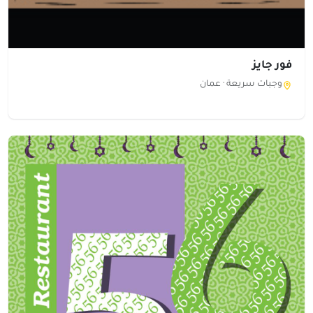
فور جايز
وجبات سريعة ·
عمان