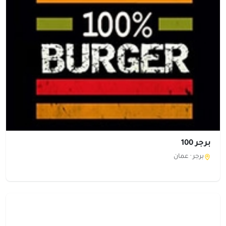
برجر 100
برجر ·
عمان