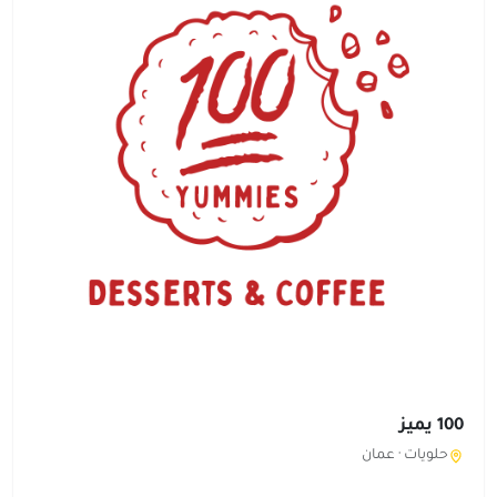
100 يميز
حلويات ·
عمان