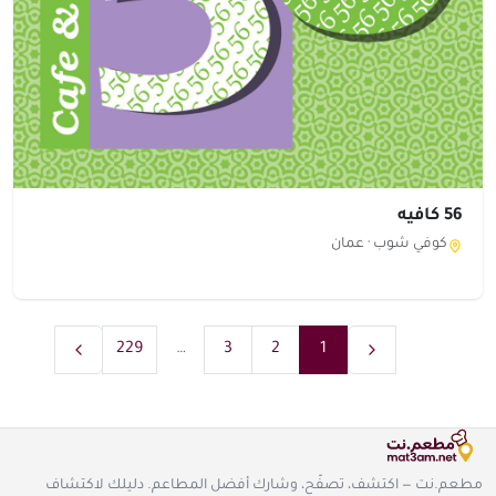
56 كافيه
كوفي شوب ·
عمان
229
…
3
2
1
مطعم.نت — اكتشف، تصفّح، وشارك أفضل المطاعم. دليلك لاكتشاف