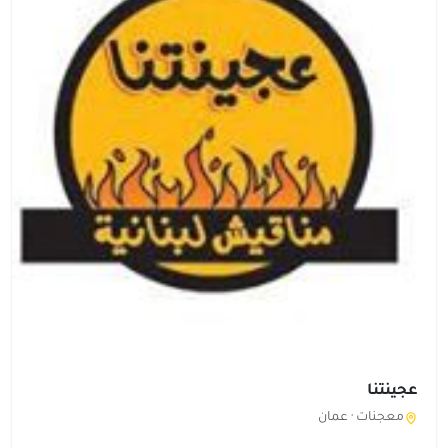
عجينتنا
معجنات ·
عمان