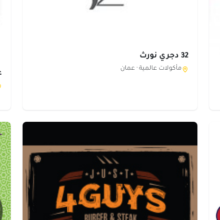
32 دجري نورث
مأكولات عالمية ·
عمان
ع