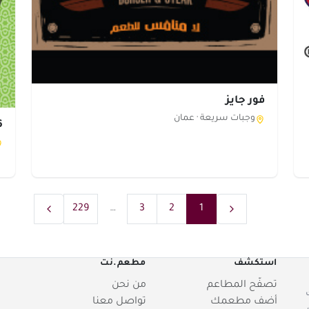
فور جايز
وجبات سريعة ·
عمان
56 
229
…
3
2
1
استكشف
مطعم.نت
تصفّح المطاعم
من نحن
أضف مطعمك
تواصل معنا