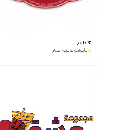
31 داينر
مأكولات عالمية ·
عمان