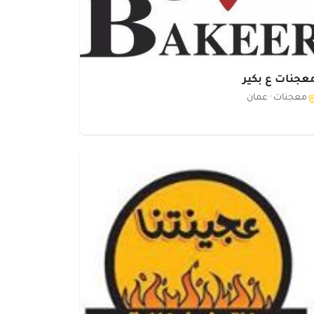
عجنات ع بكير
معجنات ·
عمان