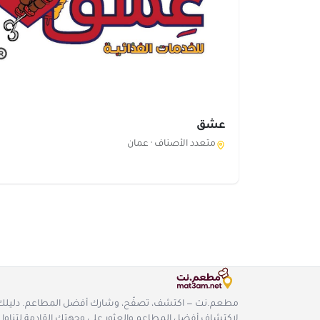
عشق
متعدد الأصناف ·
عمان
مطعم.نت — اكتشف، تصفّح، وشارك أفضل المطاعم. دليلك
لاكتشاف أفضل المطاعم والعثور على وجهتك القادمة لتناول