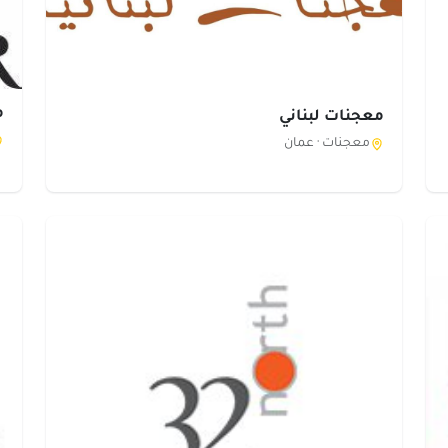
م
معجنات لبناني
معجنات ·
عمان