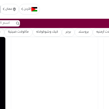
الأردن
عمان
ت أرمنيه
بروستد
برجر
كيك وشوكولاته
مأكولات صينية
ك