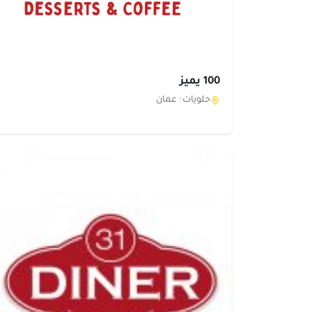
100 يميز
حلويات ·
عمان