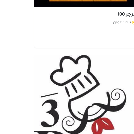
جر 100
برجر ·
عمان