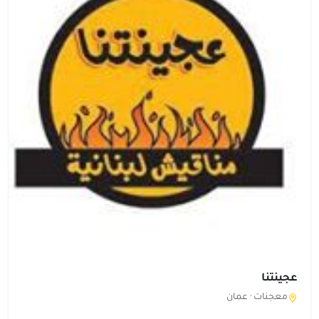
عجينتنا
معجنات ·
عمان