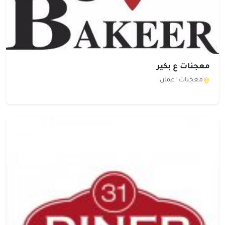
معجنات ع بكير
معجنات ·
عمان