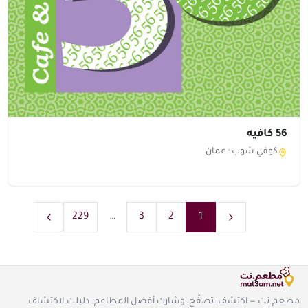
56 كافيه
كوفي شوب ·
عمان
229
…
3
2
1
مطعم.نت — اكتشف، تصفّح، وشارك أفضل المطاعم. دليلك لاكتشاف