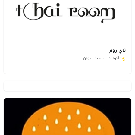
تاي روم
مأكولات تايلندية ·
عمان