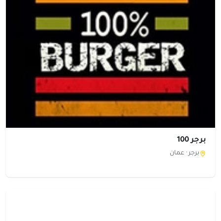
برجر 100
برجر ·
عمان