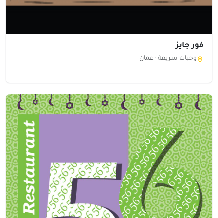
فور جايز
وجبات سريعة ·
عمان