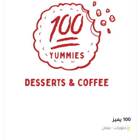
100 يميز
حلويات ·
عمان