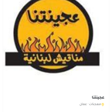
عجينتنا
معجنات ·
عمان