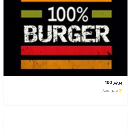
برجر 100
برجر ·
عمان