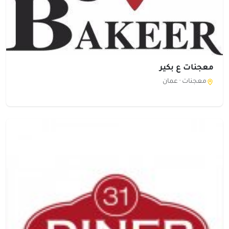
معجنات ع بكير
معجنات ·
عمان