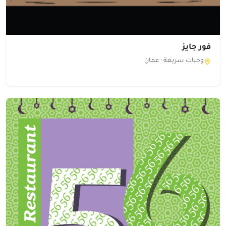
فور جايز
وجبات سريعة ·
عمان