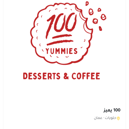
100 يميز
حلويات ·
عمان