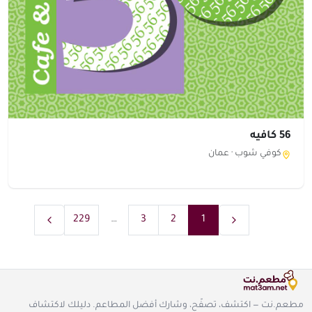
56 كافيه
كوفي شوب ·
عمان
229
…
3
2
1
مطعم.نت — اكتشف، تصفّح، وشارك أفضل المطاعم. دليلك لاكتشاف