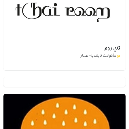
تاي روم
مأكولات تايلندية ·
عمان