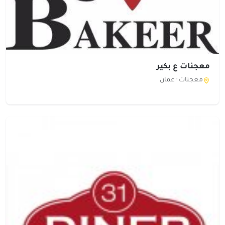
معجنات ع بكير
معجنات ·
عمان