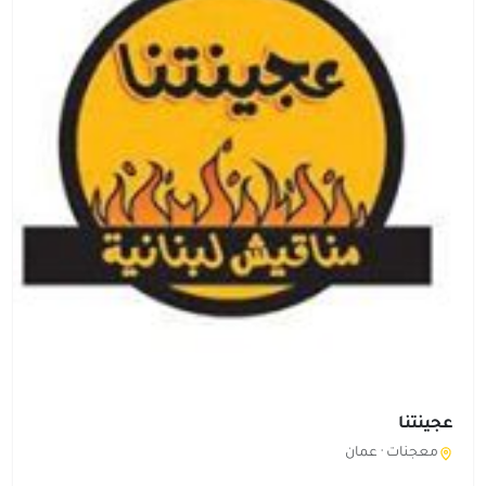
عجينتنا
معجنات ·
عمان