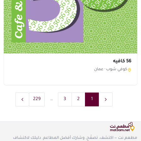
56 كافيه
كوفي شوب ·
عمان
229
…
3
2
1
مطعم.نت — اكتشف، تصفّح، وشارك أفضل المطاعم. دليلك لاكتشاف