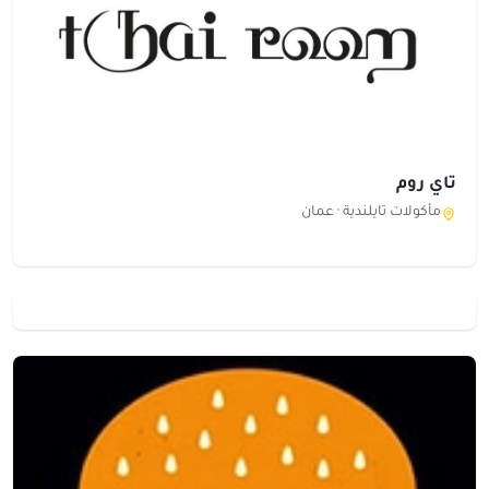
تاي روم
مأكولات تايلندية ·
عمان