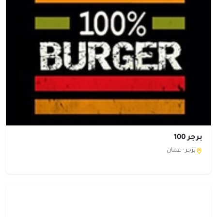
برجر 100
برجر ·
عمان