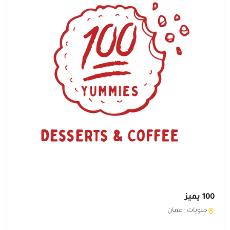
100 يميز
حلويات ·
عمان