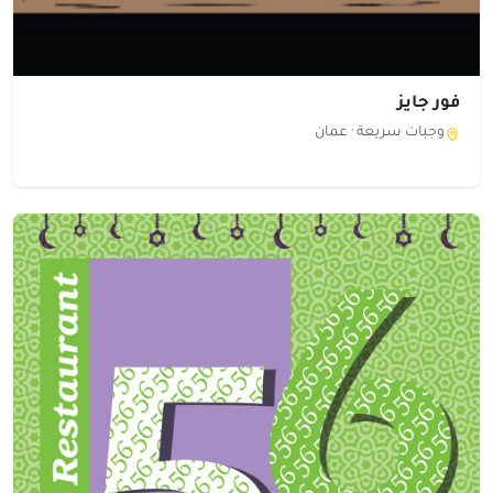
فور جايز
وجبات سريعة ·
عمان