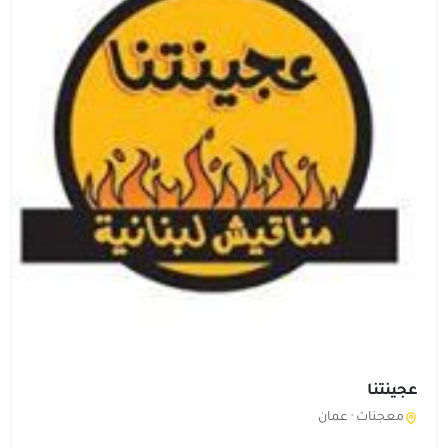
عجينتنا
معجنات ·
عمان