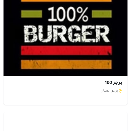
برجر 100
برجر ·
عمان