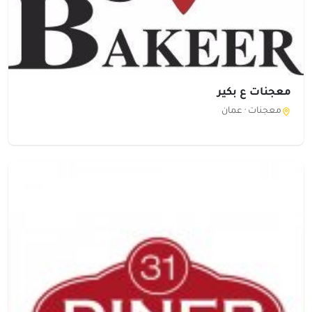
معجنات ع بكير
معجنات ·
عمان