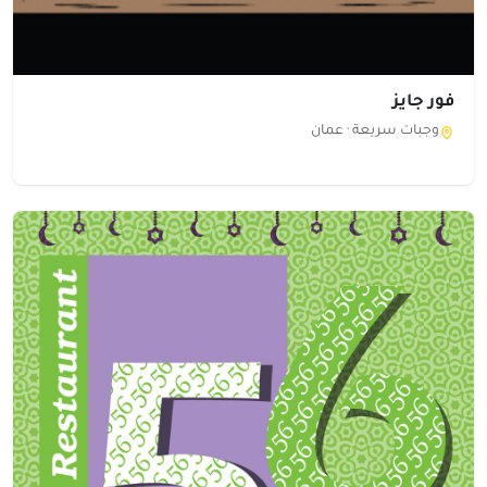
فور جايز
وجبات سريعة ·
عمان