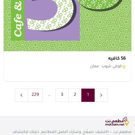
56 كافيه
كوفي شوب ·
عمان
229
…
3
2
1
مطعم.نت — اكتشف، تصفّح، وشارك أفضل المطاعم. دليلك لاكتشاف