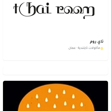
تاي روم
مأكولات تايلندية ·
عمان