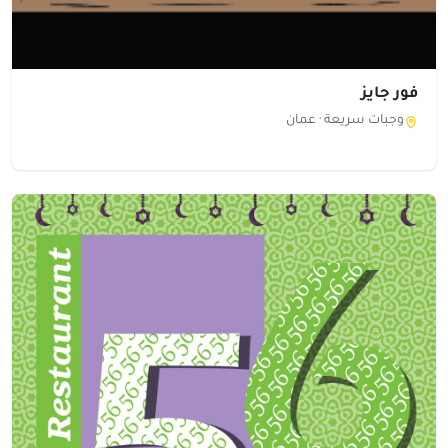
فور جايز
وجبات سريعة ·
عمان