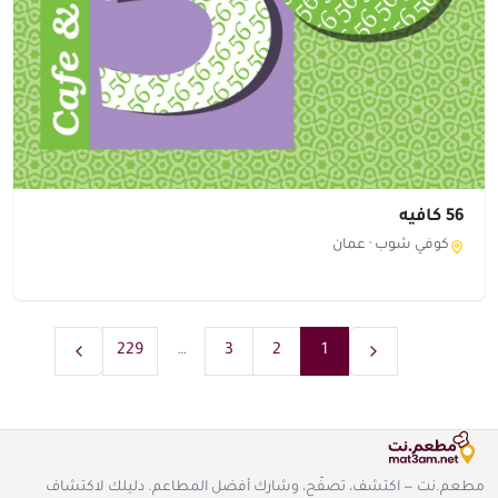
56 كافيه
كوفي شوب ·
عمان
229
…
3
2
1
مطعم.نت — اكتشف، تصفّح، وشارك أفضل المطاعم. دليلك لاكتشاف