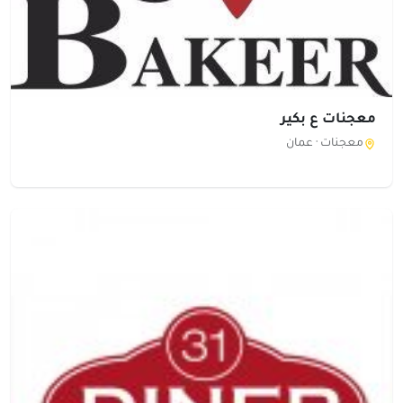
معجنات ع بكير
معجنات ·
عمان