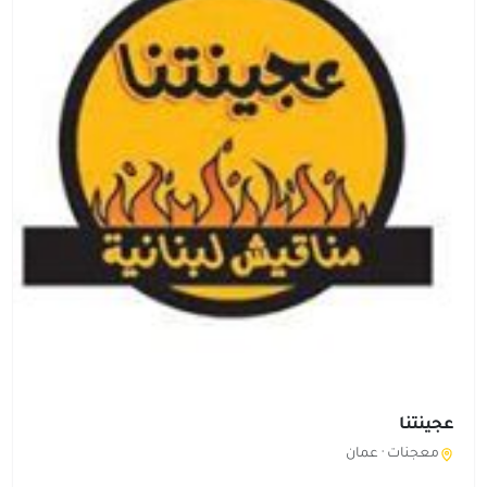
عجينتنا
معجنات ·
عمان