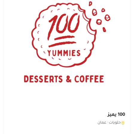
100 يميز
حلويات ·
عمان