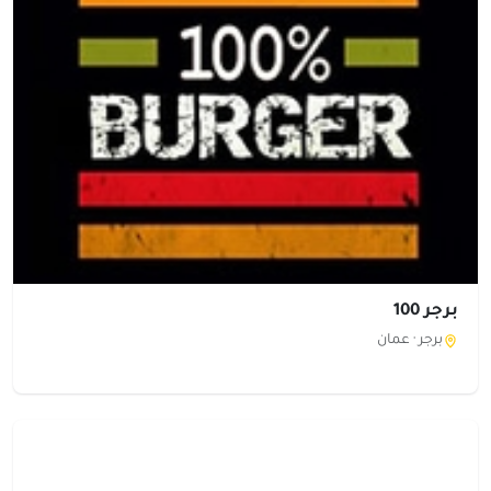
برجر 100
برجر ·
عمان