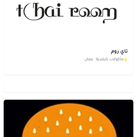
تاي روم
مأكولات تايلندية ·
عمان