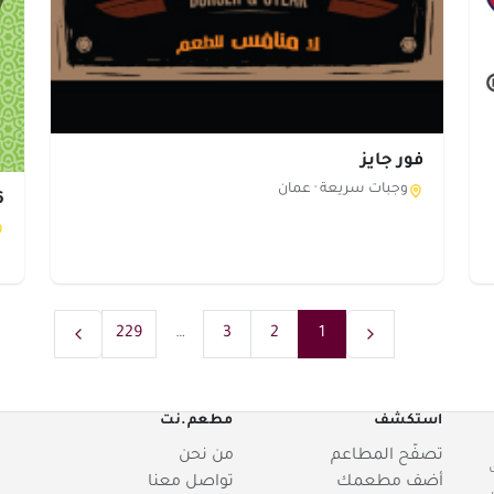
فور جايز
وجبات سريعة ·
عمان
56 
229
…
3
2
1
استكشف
مطعم.نت
تصفّح المطاعم
من نحن
أضف مطعمك
تواصل معنا