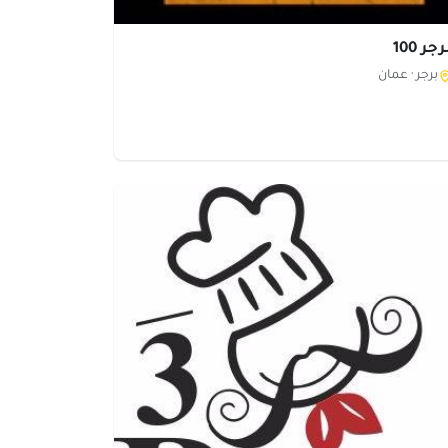
جر 100
برجر ·
عمان