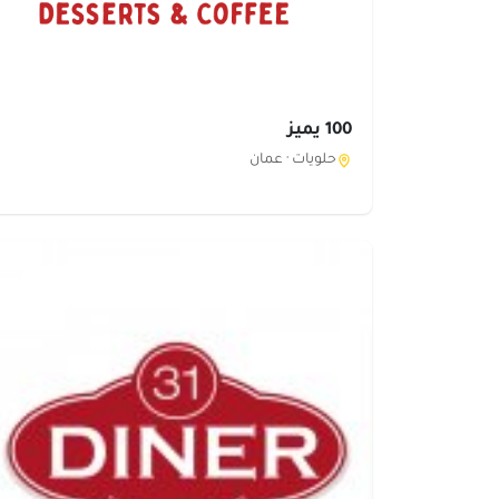
100 يميز
حلويات ·
عمان