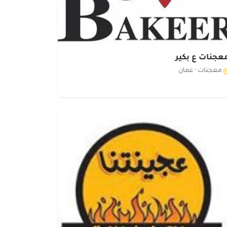
عجنات ع بكير
معجنات ·
عمان