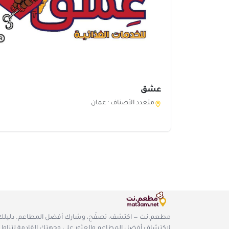
عشق
متعدد الأصناف ·
عمان
مطعم.نت — اكتشف، تصفّح، وشارك أفضل المطاعم. دليلك
لاكتشاف أفضل المطاعم والعثور على وجهتك القادمة لتناول