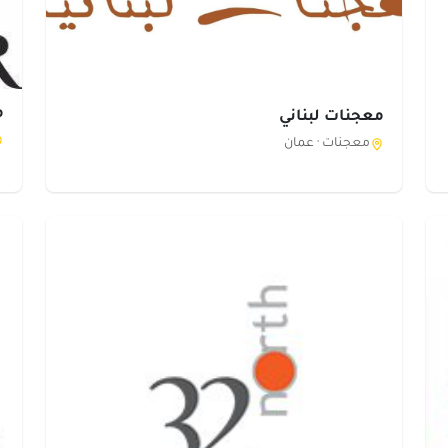
م
معجنات لبناني
معجنات ·
عمان