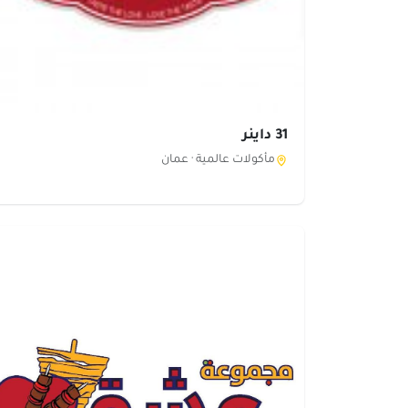
31 داينر
مأكولات عالمية ·
عمان