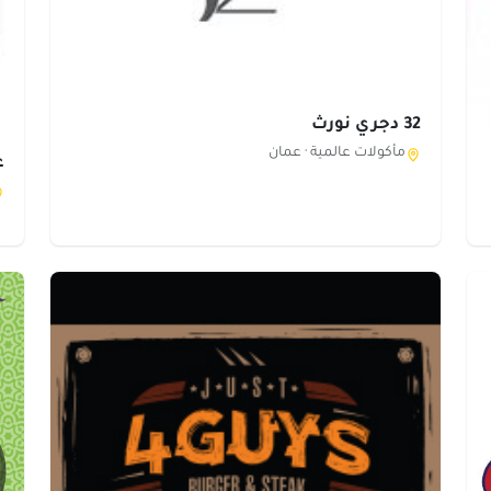
32 دجري نورث
مأكولات عالمية ·
عمان
ع