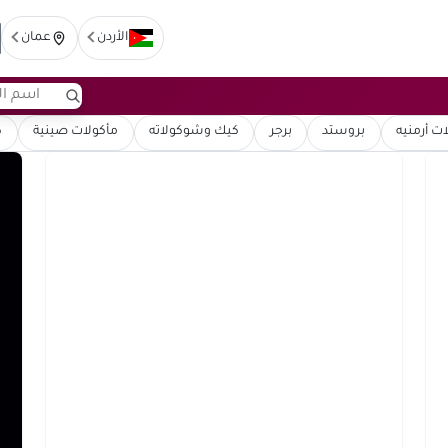
الأردن
عمان
ت أرمنيه
بروستد
برجر
كيك وشوكولاته
مأكولات صينية
ك