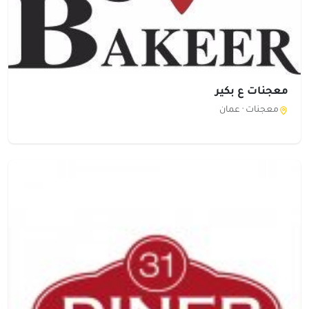
معجنات ع بكير
معجنات ·
عمان