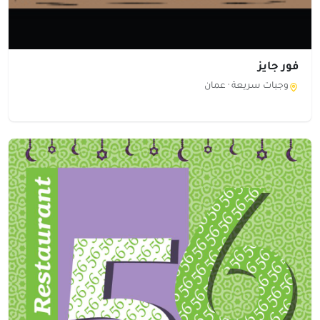
فور جايز
وجبات سريعة ·
عمان