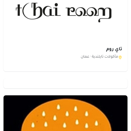
تاي روم
مأكولات تايلندية ·
عمان