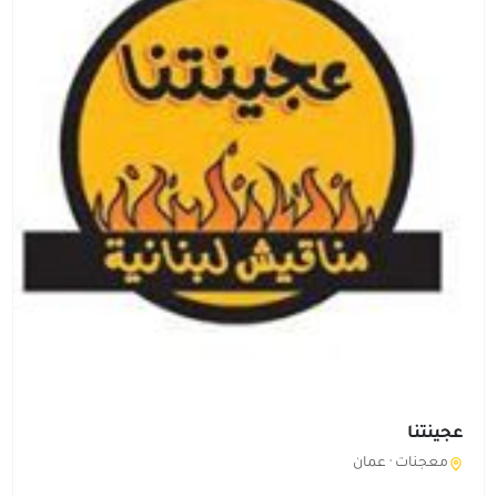
عجينتنا
معجنات ·
عمان