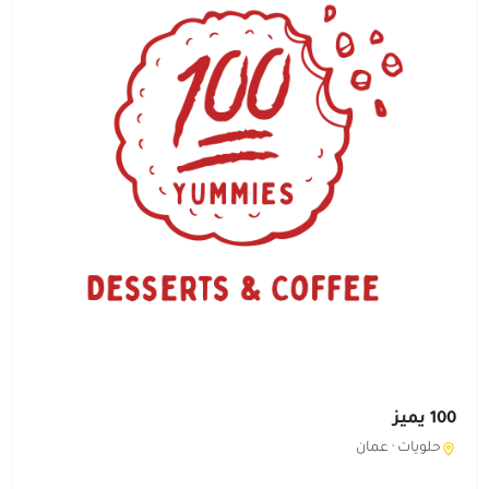
100 يميز
حلويات ·
عمان