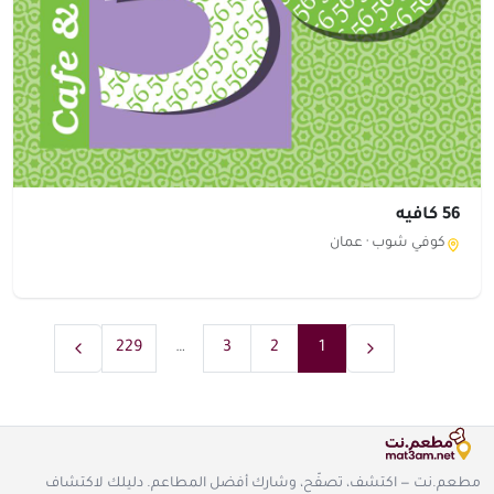
56 كافيه
كوفي شوب ·
عمان
229
…
3
2
1
مطعم.نت — اكتشف، تصفّح، وشارك أفضل المطاعم. دليلك لاكتشاف