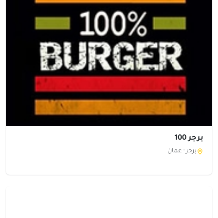
برجر 100
برجر ·
عمان