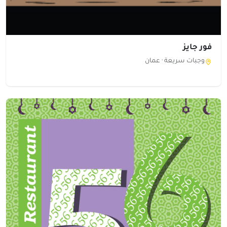
فور جايز
وجبات سريعة ·
عمان