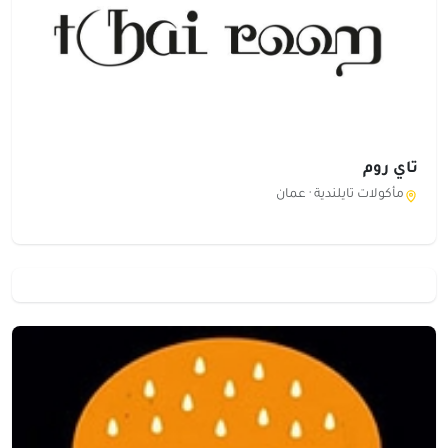
تاي روم
مأكولات تايلندية ·
عمان