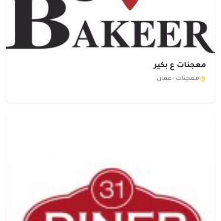
معجنات ع بكير
معجنات ·
عمان