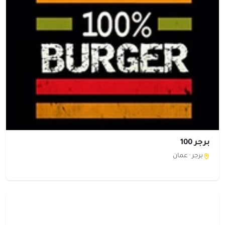
برجر 100
برجر ·
عمان