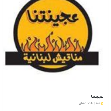
عجينتنا
معجنات ·
عمان