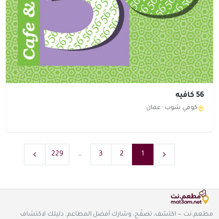
56 كافيه
كوفي شوب ·
عمان
229
…
3
2
1
مطعم.نت — اكتشف، تصفّح، وشارك أفضل المطاعم. دليلك لاكتشاف