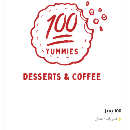
100 يميز
حلويات ·
عمان