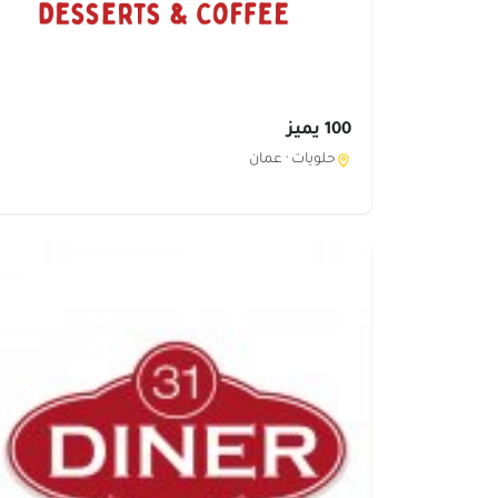
100 يميز
حلويات ·
عمان