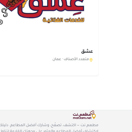
عشق
متعدد الأصناف ·
عمان
مطعم.نت — اكتشف، تصفّح، وشارك أفضل المطاعم. دليلك
لاكتشاف أفضل المطاعم والعثور على وجهتك القادمة لتناول