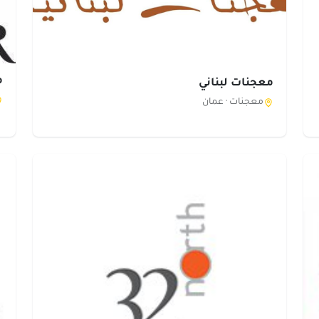
م
معجنات لبناني
معجنات ·
عمان