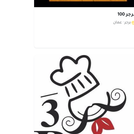
جر 100
برجر ·
عمان