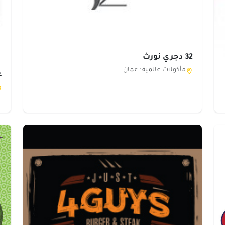
32 دجري نورث
مأكولات عالمية ·
عمان
ع