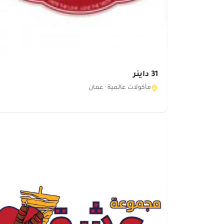
31 داينر
مأكولات عالمية ·
عمان