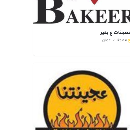
عجنات ع بكير
معجنات ·
عمان