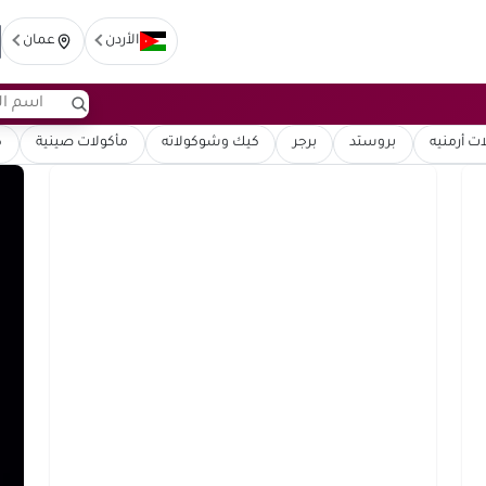
الأردن
عمان
ت أرمنيه
بروستد
برجر
كيك وشوكولاته
مأكولات صينية
ك