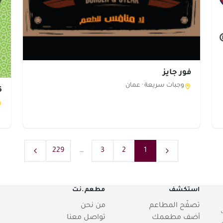
فور جايز
وجبات سريعة ·
عمان
56 
229
…
3
2
1
استكشف
مطعم.نت
تصفّح المطاعم
من نحن
أضف مطعمك
تواصل معنا