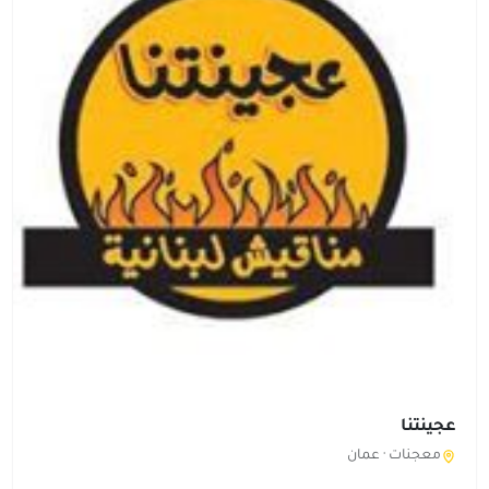
عجينتنا
معجنات ·
عمان