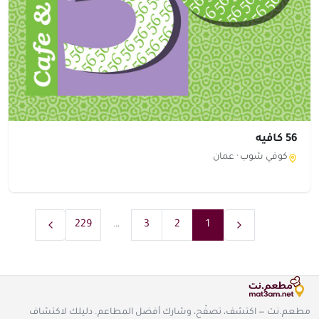
56 كافيه
كوفي شوب ·
عمان
229
…
3
2
1
مطعم.نت — اكتشف، تصفّح، وشارك أفضل المطاعم. دليلك لاكتشاف