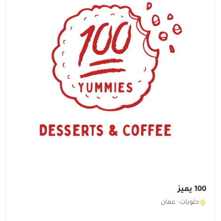
100 يميز
حلويات ·
عمان