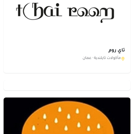
تاي روم
مأكولات تايلندية ·
عمان