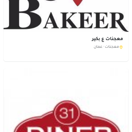
معجنات ع بكير
معجنات ·
عمان