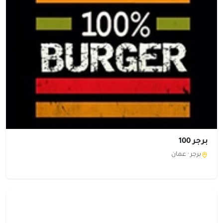
برجر 100
برجر ·
عمان