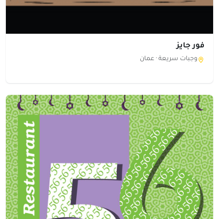
فور جايز
وجبات سريعة ·
عمان