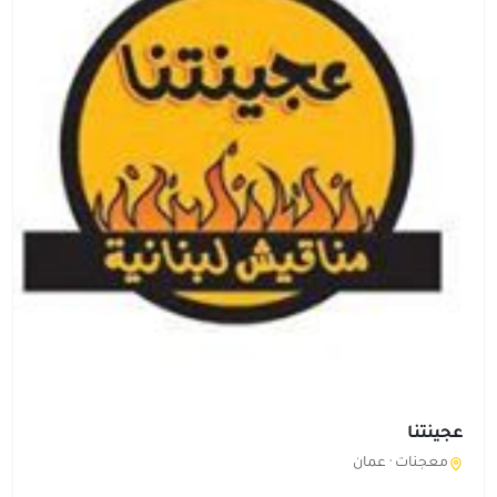
عجينتنا
معجنات ·
عمان