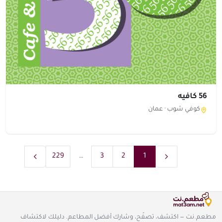
56 كافيه
كوفي شوب ·
عمان
229
…
3
2
1
مطعم.نت — اكتشف، تصفّح، وشارك أفضل المطاعم. دليلك لاكتشاف