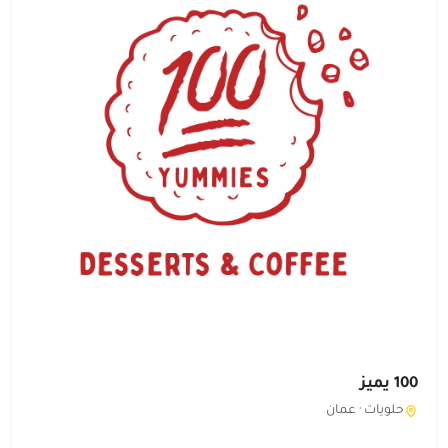
100 يميز
حلويات ·
عمان