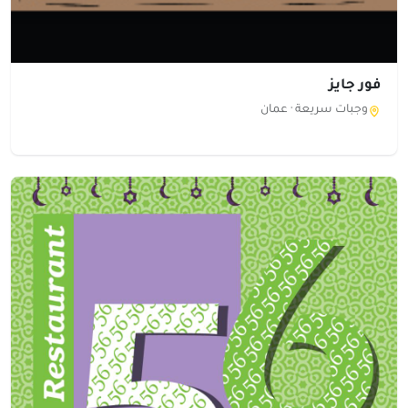
فور جايز
وجبات سريعة ·
عمان