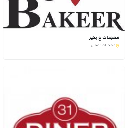
معجنات ع بكير
معجنات ·
عمان