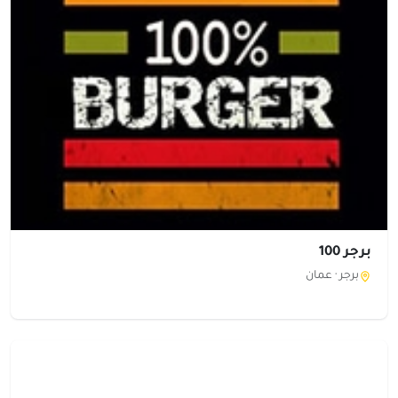
برجر 100
برجر ·
عمان