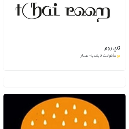
تاي روم
مأكولات تايلندية ·
عمان