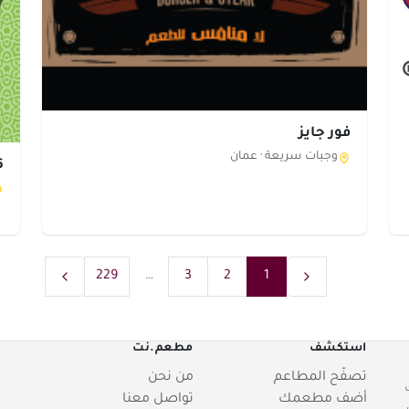
فور جايز
وجبات سريعة ·
عمان
56 
229
…
3
2
1
استكشف
مطعم.نت
تصفّح المطاعم
من نحن
أضف مطعمك
تواصل معنا