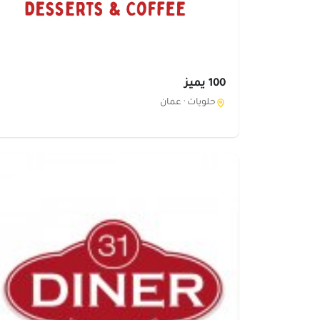
100 يميز
حلويات ·
عمان