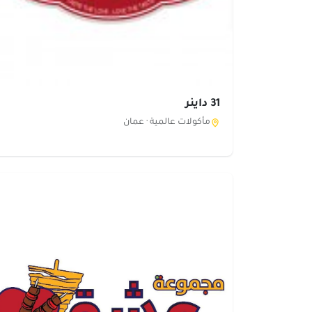
31 داينر
مأكولات عالمية ·
عمان