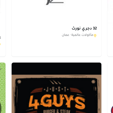
32 دجري نورث
مأكولات عالمية ·
عمان
ع