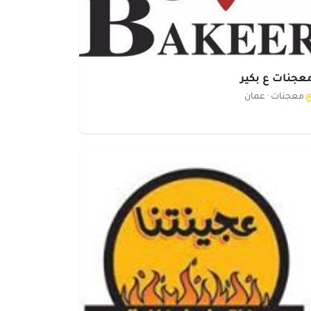
عجنات ع بكير
معجنات ·
عمان