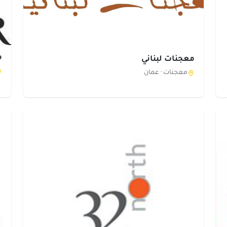
م
معجنات لبناني
معجنات ·
عمان