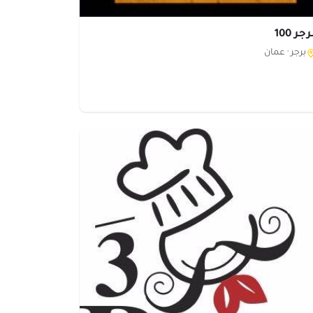
جر 100
برجر ·
عمان