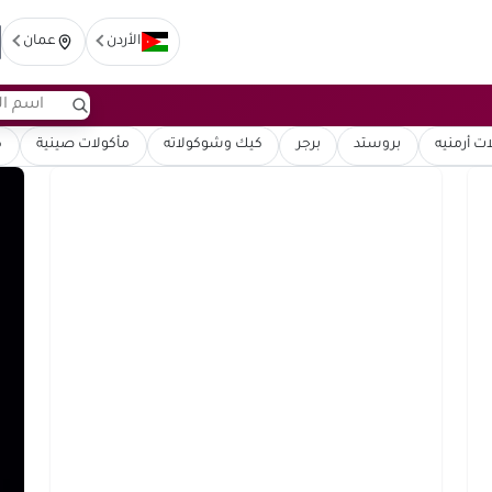
الأردن
عمان
ت أرمنيه
بروستد
برجر
كيك وشوكولاته
مأكولات صينية
ك