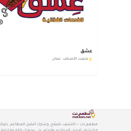
عشق
متعدد الأصناف ·
عمان
مطعم.نت — اكتشف، تصفّح، وشارك أفضل المطاعم. دليلك
لاكتشاف أفضل المطاعم والعثور على وجهتك القادمة لتناول