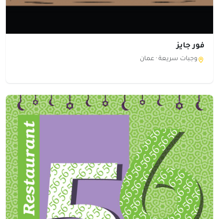
فور جايز
وجبات سريعة ·
عمان