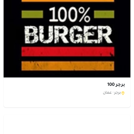
برجر 100
برجر ·
عمان