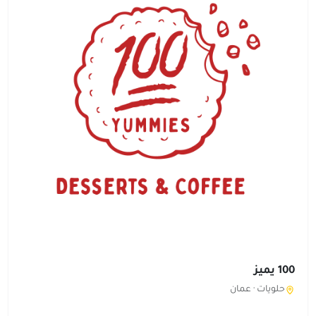
100 يميز
حلويات ·
عمان