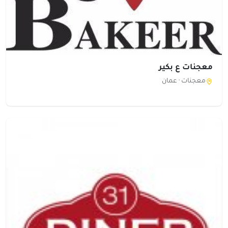
معجنات ع بكير
معجنات ·
عمان