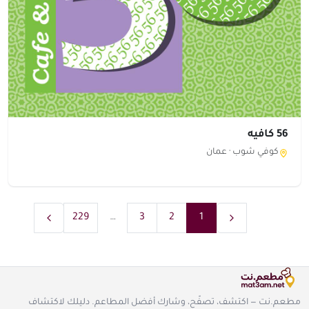
56 كافيه
كوفي شوب ·
عمان
229
…
3
2
1
مطعم.نت — اكتشف، تصفّح، وشارك أفضل المطاعم. دليلك لاكتشاف