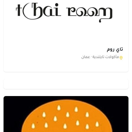
تاي روم
مأكولات تايلندية ·
عمان