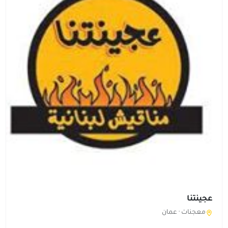
عجينتنا
معجنات ·
عمان