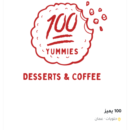
100 يميز
حلويات ·
عمان