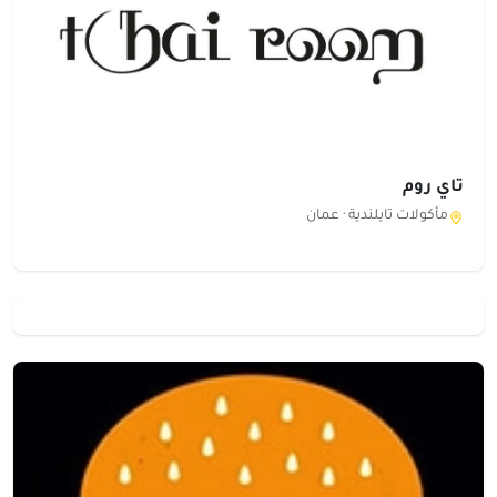
تاي روم
مأكولات تايلندية ·
عمان