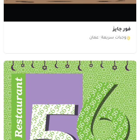
فور جايز
وجبات سريعة ·
عمان