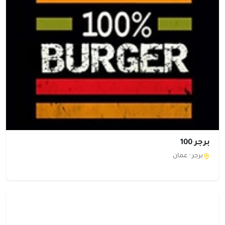
برجر 100
برجر ·
عمان