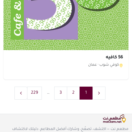
56 كافيه
كوفي شوب ·
عمان
229
…
3
2
1
مطعم.نت — اكتشف، تصفّح، وشارك أفضل المطاعم. دليلك لاكتشاف