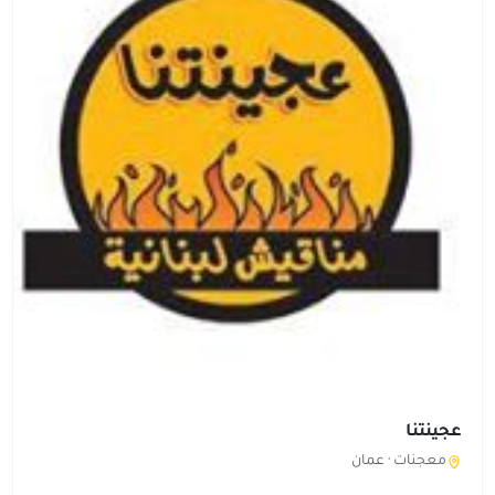
عجينتنا
معجنات ·
عمان