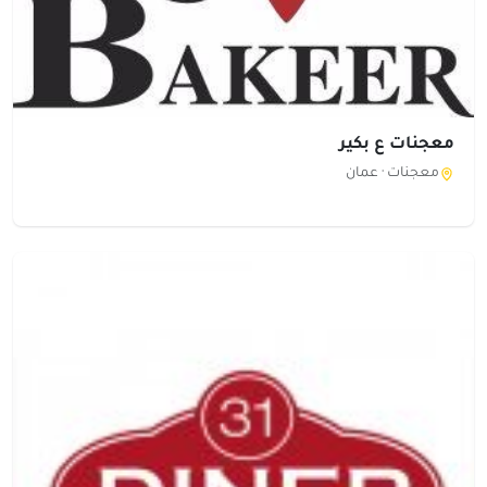
معجنات ع بكير
معجنات ·
عمان