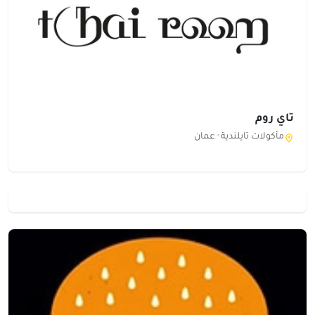
تاي روم
مأكولات تايلندية ·
عمان