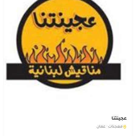
عجينتنا
معجنات ·
عمان