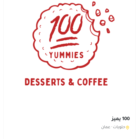
100 يميز
حلويات ·
عمان