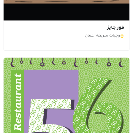
فور جايز
وجبات سريعة ·
عمان