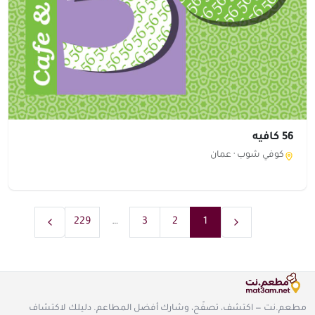
56 كافيه
كوفي شوب ·
عمان
229
…
3
2
1
مطعم.نت — اكتشف، تصفّح، وشارك أفضل المطاعم. دليلك لاكتشاف