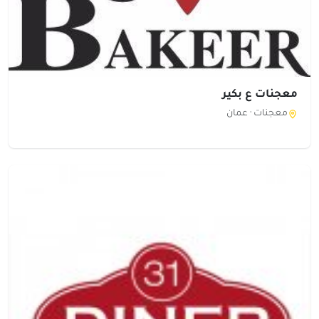
معجنات ع بكير
معجنات ·
عمان