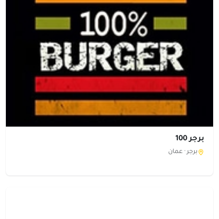
برجر 100
برجر ·
عمان