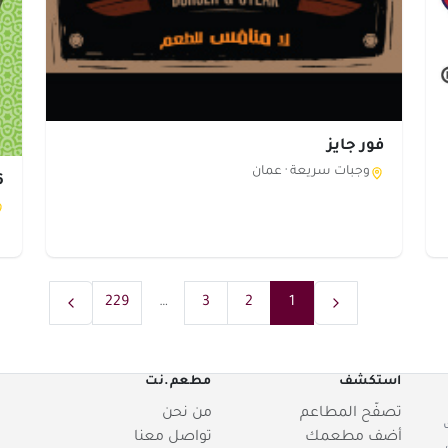
فور جايز
وجبات سريعة ·
عمان
56 
229
…
3
2
1
استكشف
مطعم.نت
تصفّح المطاعم
من نحن
أضف مطعمك
تواصل معنا