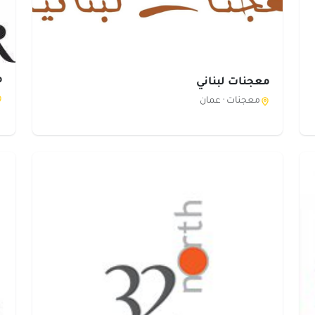
م
معجنات لبناني
معجنات ·
عمان