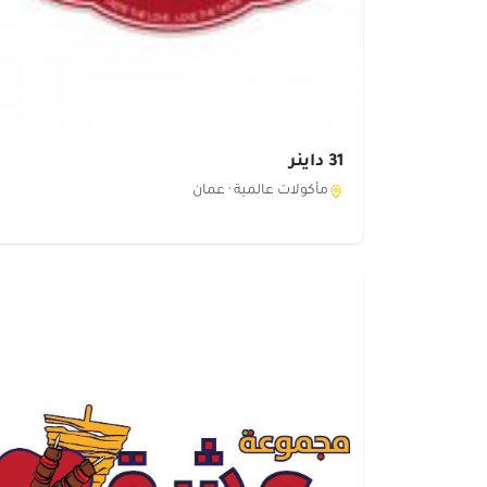
31 داينر
مأكولات عالمية ·
عمان