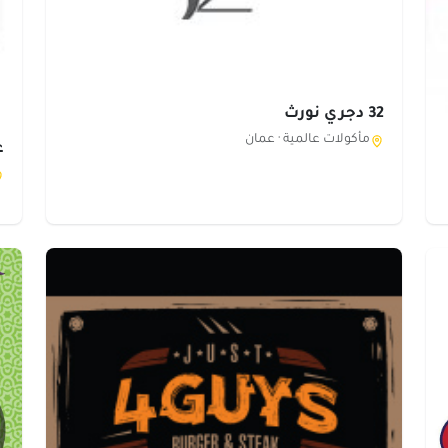
32 دجري نورث
مأكولات عالمية ·
عمان
ع