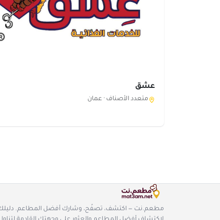
عشق
متعدد الأصناف ·
عمان
مطعم.نت — اكتشف، تصفّح، وشارك أفضل المطاعم. دليلك
لاكتشاف أفضل المطاعم والعثور على وجهتك القادمة لتناول