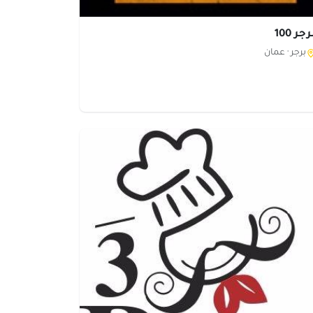
جر 100
برجر ·
عمان