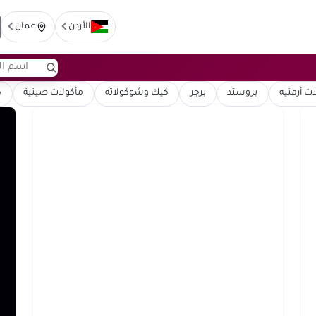
الأردن
عمان
ت أرمنيه
بروستد
برجر
كيك وشوكولاته
مأكولات صينية
ك