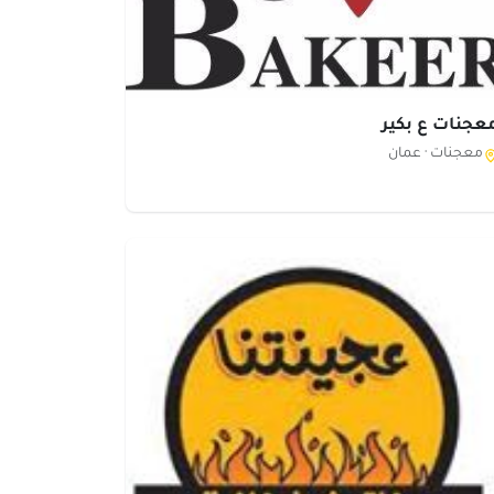
عجنات ع بكير
معجنات ·
عمان