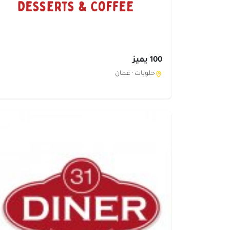
100 يميز
حلويات ·
عمان