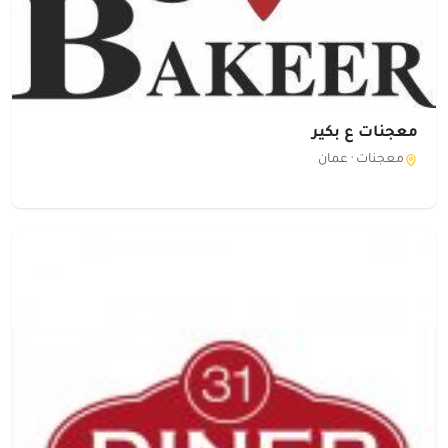
معجنات ع بكير
معجنات ·
عمان