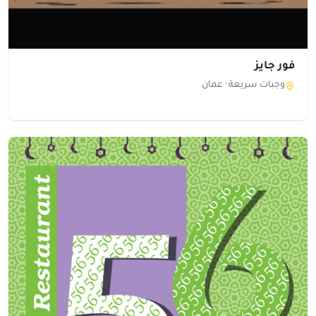
فور جايز
وجبات سريعة ·
عمان