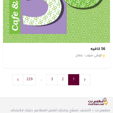
56 كافيه
كوفي شوب ·
عمان
229
…
3
2
1
مطعم.نت — اكتشف، تصفّح، وشارك أفضل المطاعم. دليلك لاكتشاف