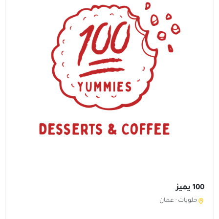
100 يميز
حلويات ·
عمان