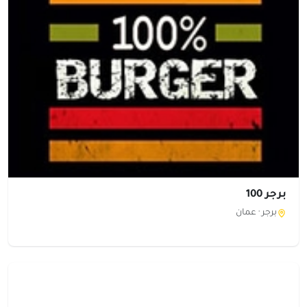
برجر 100
برجر ·
عمان