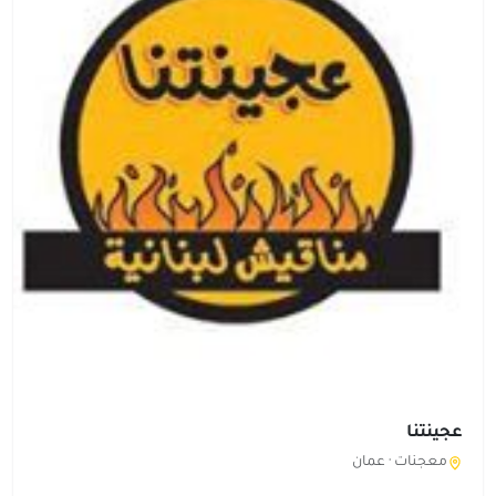
عجينتنا
معجنات ·
عمان