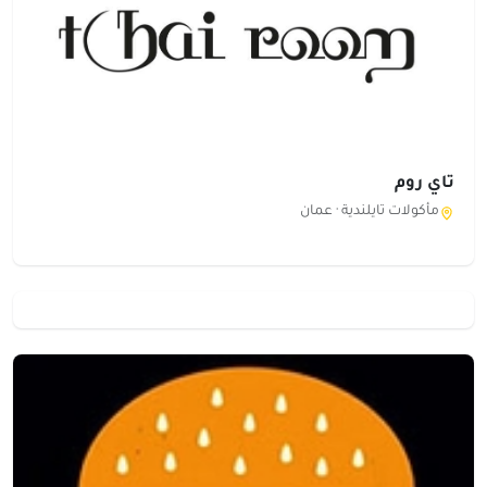
تاي روم
مأكولات تايلندية ·
عمان