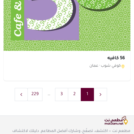
56 كافيه
كوفي شوب ·
عمان
229
…
3
2
1
مطعم.نت — اكتشف، تصفّح، وشارك أفضل المطاعم. دليلك لاكتشاف