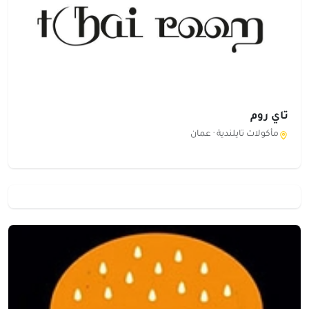
تاي روم
مأكولات تايلندية ·
عمان