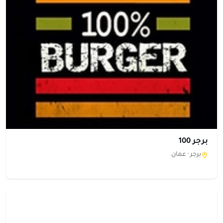
برجر 100
برجر ·
عمان