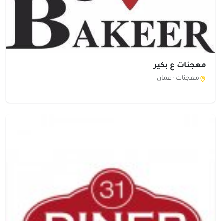
معجنات ع بكير
معجنات ·
عمان