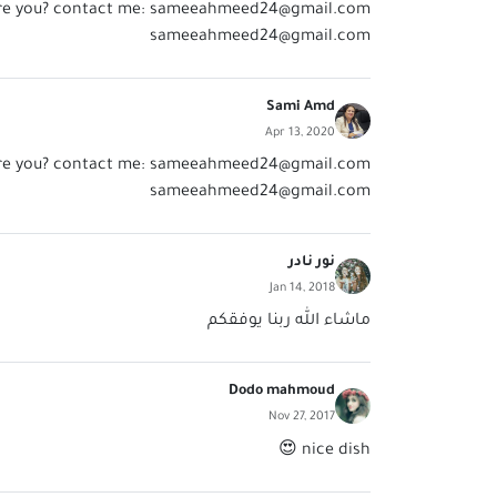
re you? contact me:
sameeahmeed24@gmail.com
sameeahmeed24@gmail.com
Sami Amd
Apr 13, 2020
re you? contact me:
sameeahmeed24@gmail.com
sameeahmeed24@gmail.com
نور نادر
Jan 14, 2018
ماشاء الله ربنا يوفقكم
Dodo mahmoud
Nov 27, 2017
nice dish 😍