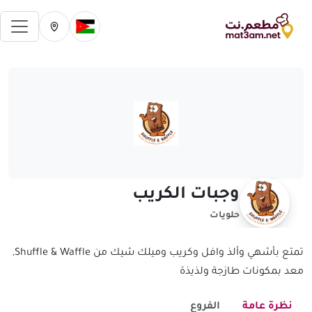
فتح 
تغيير الدولة الحالية
تغيير المدينة ال
وجبات الكريب
حلويات
تمتع بأشهي وألذ وافل وكريب وميلك شيك من Shuffle & Waffle,
معد بمكونات طازجة ولذيذة
نظرة عامة
الفروع