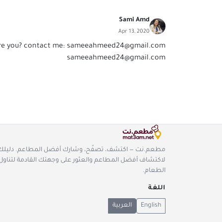
Sami Amd
Apr 13, 2020
re you? contact me:
sameeahmeed24@gmail.com
sameeahmeed24@gmail.com
مطعم.نت — اكتشف، تصفّح، وشارك أفضل المطاعم. دليلك
لاكتشاف أفضل المطاعم والعثور على وجهتك القادمة لتناول
الطعام.
اللغة
English
العربية