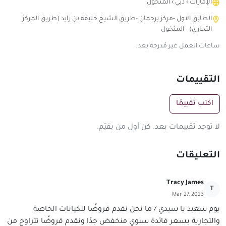
الإمارات
›
دبي
›
المنخول
الطابق الاول -مركز برجمان -طريق الشيخ خليفة بن زايد (طريق المركز
التجاري) - المنخول
ساعات العمل غير مُدرجة بعد.
التقييمات
اكتب تقييمًا
لا توجد تقييمات بعد. كن أول من يقيّم.
التعليقات
Tracy James
T
Mar 27, 2023
يوم سعيد يا سيدي / ما نحن نقدم قروضًا للكيانات الخاصة
والتجارية بسعر فائدة سنوي منخفض جدًا ونقدم قروضًا تتراوح من