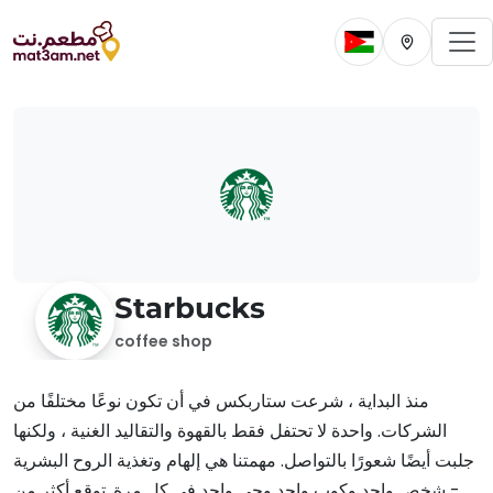
To
Change current 
Change cur
Starbucks
coffee shop
منذ البداية ، شرعت ستاربكس في أن تكون نوعًا مختلفًا من
الشركات. واحدة لا تحتفل فقط بالقهوة والتقاليد الغنية ، ولكنها
جلبت أيضًا شعورًا بالتواصل. مهمتنا هي إلهام وتغذية الروح البشرية
- شخص واحد وكوب واحد وحي واحد في كل مرة. توقع أكثر من