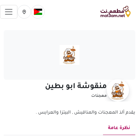
فتح 
تغيير الدولة الحالية
تغيير المدينة ال
منقوشة ابو بطين
معجنات
يقدم ألذ المعجنات والمناقيش , البيتزا والعرايس .
نظرة عامة