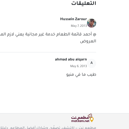
التعليقات
Hussein Zarour
May 7, 2013
@ أحمد قائمة الطعام خدمة غير مجانية يعني لازم
العروض
ahmad abu alqarn
A
May 6, 2013
طيب ما في منيو
مطعم.نت — اكتشف، تصفّح، وشارك أفضل المطاعم. دليلك