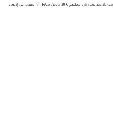
المقلي الشهير الشهي وشطائر لذيذ. ولدينا أجواء مريحة تلاحظ عند زيارة مطعم BFC. ونحن نحاول أن تتفوق في إرضاء