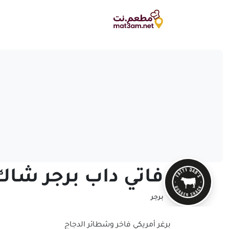
فاتي داب برجر شاك
برجر
برغر أمريكي فاخر وشطائر الدجاج